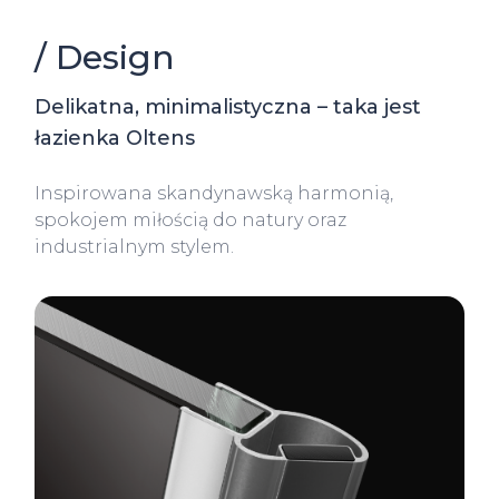
/ Design
Delikatna, minimalistyczna – taka jest
łazienka Oltens
Inspirowana skandynawską harmonią,
spokojem miłością do natury oraz
industrialnym stylem.