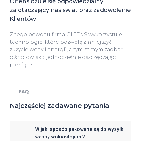
Oltens czuje się odpowiedzialny
za otaczający nas świat oraz zadowolenie
Klientów
Z tego powodu firma OLTENS wykorzystuje
technologie, które pozwolą zmniejszyć
zużycie wody i energii, a tym samym zadbać
o środowisko jednocześnie oszczędzając
pieniądze.
FAQ
Najczęściej zadawane pytania
W jaki sposób pakowane są do wysyłki
wanny wolnostojące?