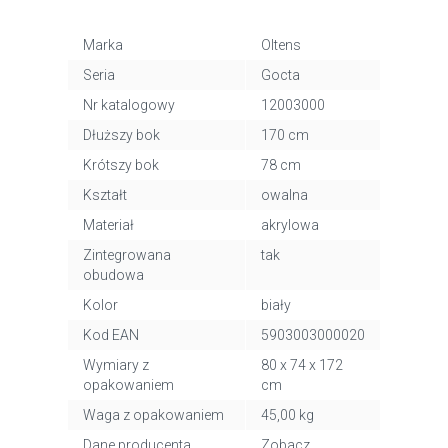
Marka
Oltens
Seria
Gocta
Nr katalogowy
12003000
Dłuższy bok
170 cm
Krótszy bok
78 cm
Kształt
owalna
Materiał
akrylowa
Zintegrowana
tak
obudowa
Kolor
biały
Kod EAN
5903003000020
Wymiary z
80 x 74 x 172
opakowaniem
cm
Waga z opakowaniem
45,00 kg
Dane producenta
Zobacz