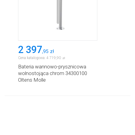
2 397
,
95
zł
Cena katalogowa:
4 719
,
90
zł
Bateria wannowo-prysznicowa
wolnostojąca chrom 34300100
Oltens Molle
PRODUKTY Z SERII