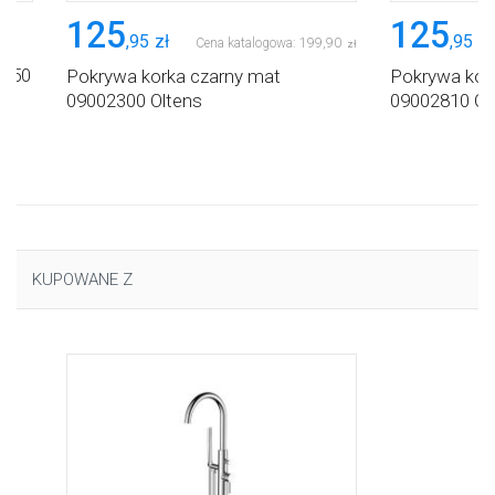
125
125
,
95
zł
,
95
zł
Cena katalogowa:
199
,
90
zł
 450
Pokrywa korka czarny mat
Pokrywa kor
09002300 Oltens
09002810 Ol
KUPOWANE Z