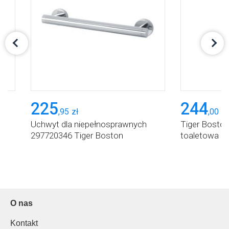
225
244
,
95
zł
,
00
zł
ak
Uchwyt dla niepełnosprawnych
Tiger Bosto
297720346 Tiger Boston
toaletowa
O nas
Kontakt