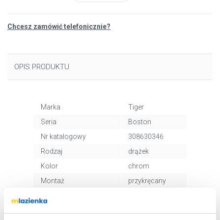
Chcesz zamówić telefonicznie?
OPIS PRODUKTU
Marka
Tiger
Seria
Boston
Nr katalogowy
308630346
Rodzaj
drążek
Kolor
chrom
Montaż
przykręcany
Kod EAN
4008913086414
Wymiary z
67 x 6 x 14 cm