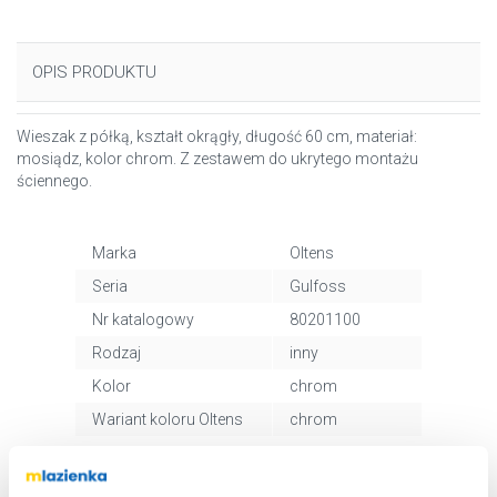
OPIS PRODUKTU
Wieszak z półką, kształt okrągły, długość 60 cm, materiał:
mosiądz, kolor chrom. Z zestawem do ukrytego montażu
ściennego.
Marka
Oltens
Seria
Gulfoss
Nr katalogowy
80201100
Rodzaj
inny
Kolor
chrom
Wariant koloru Oltens
chrom
Montaż
przykręcany
Kod EAN
5903003001348