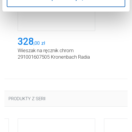
użytkowników.
Aby uzyskać więcej informacji na temat plików plików
cookie, kliknij „Ustawienia plików cookie”.
Jeśli chcesz
uzyskać więcej informacji na temat plików cookie i tego,
dlaczego ich przepisy, przejdź do zakładu „Informacje o
328
plikach cookie”.
,
00
zł
Wieszak na ręcznik chrom
291001607505 Kronenbach Radia
PRODUKTY Z SERII