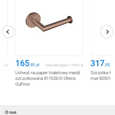
165
317
,
95
zł
,
95
zł
,
90
Cena katalogowa:
279
,
90
zł
zł
Uchwyt na papier toaletowy miedź
Szczotka toa
s
szczotkowana 81102610 Oltens
mat 8200130
Gulfoss
O nas