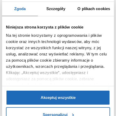
Wymiary z
12 x 66 x 26 cm
Zgoda
Szczegóły
O plikach cookies
opakowaniem
Waga z opakowaniem
1,30 kg
Dane producenta
Zobacz
Niniejsza strona korzysta z plików cookie
Na tej stronie korzystamy z oprogramowania i plików
cookie oraz innych technologii wydawców, aby móc
korzystać ze wszystkich funkcji naszej witryny, z jej
usług, analizować oraz wyświetlać reklamy.
W tym celu
KUPOWANE Z
za pomocą plików cookie zbieramy informacje o
użytkownikach, wzorcach przeglądania i przeglądania.
Klikając „Akceptuj wszystkie”, udostępniasz i
udostępniasz za pomocą plików cookie, zebrane
informacje dla użytkowników zewnętrznych, a także nasi
partnerzy reklamowi.
Jeśli chcesz, włącz „Tylko
wymagane pliki cookie”.
Pamiętaj jednak, że
Akceptuj wszystkie
zablokowane niektóre pliki cookie mogą mieć wpływ na
sposób dostarczania treści niedostosowanych do potrzeb
Spersonalizuj