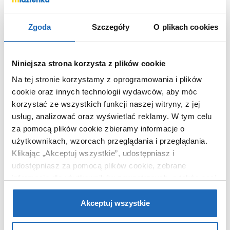
Zgoda
Szczegóły
O plikach cookies
Marka
Kludi
Nr katalogowy
29811
Kod EAN
4017080825979
Niniejsza strona korzysta z plików cookie
Wymiary z
12 x 5 x 13 cm
Na tej stronie korzystamy z oprogramowania i plików
opakowaniem
cookie oraz innych technologii wydawców, aby móc
Waga z opakowaniem
0,60 kg
korzystać ze wszystkich funkcji naszej witryny, z jej
usług, analizować oraz wyświetlać reklamy.
W tym celu
Dane producenta
Zobacz
za pomocą plików cookie zbieramy informacje o
użytkownikach, wzorcach przeglądania i przeglądania.
Klikając „Akceptuj wszystkie”, udostępniasz i
udostępniasz za pomocą plików cookie, zebrane
informacje dla użytkowników zewnętrznych, a także nasi
WARTO DOKUPIĆ
partnerzy reklamowi.
Jeśli chcesz, włącz „Tylko
wymagane pliki cookie”.
Pamiętaj jednak, że
Akceptuj wszystkie
zablokowane niektóre pliki cookie mogą mieć wpływ na
sposób dostarczania treści niedostosowanych do potrzeb