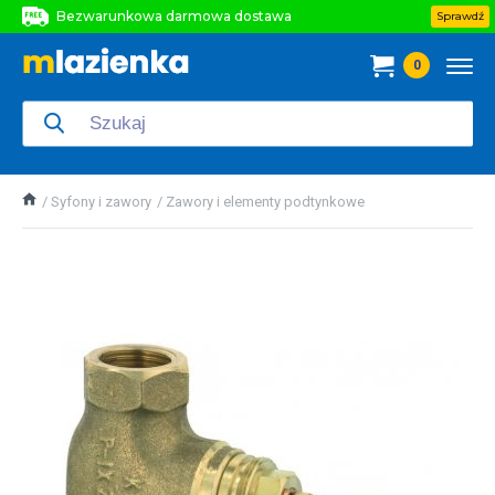
Bezwarunkowa darmowa dostawa
Sprawdź
Bezwarunkowa darmowa dostawa
0
Bezwarunkowa darmowa dostawa
Syfony i zawory
Zawory i elementy podtynkowe