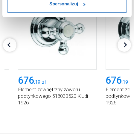
Spersonalizuj
użytkowników.
Aby uzyskać więcej informacji na temat plików plików
cookie, kliknij „Ustawienia plików cookie”.
Jeśli chcesz
uzyskać więcej informacji na temat plików cookie i tego,
dlaczego ich przepisy, przejdź do zakładu „Informacje o
plikach cookie”.
676
676
,
19
zł
,
19
zł
Element zewnętrzny zaworu
Element zew
i
podtynkowego 518030520 Kludi
podtynkoweg
1926
1926