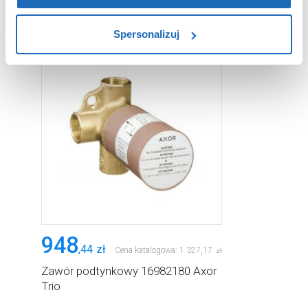
zablokowane niektóre pliki cookie mogą mieć wpływ na
sposób dostarczania treści niedostosowanych do potrzeb
Spersonalizuj
użytkowników.
Aby uzyskać więcej informacji na temat plików plików
cookie, kliknij „Ustawienia plików cookie”.
Jeśli chcesz
uzyskać więcej informacji na temat plików cookie i tego,
dlaczego ich przepisy, przejdź do zakładu „Informacje o
plikach cookie”.
948
,
44
zł
Cena katalogowa:
1 327
,
17
zł
Zawór podtynkowy 16982180 Axor
Trio