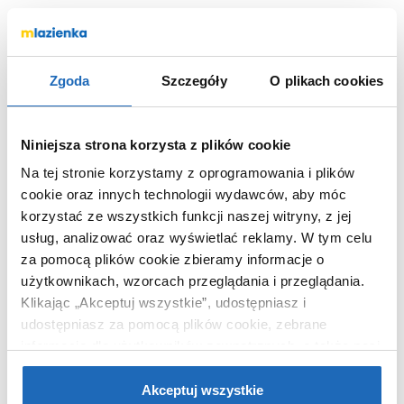
OPIS PRODUKTU
Zgoda
Szczegóły
O plikach cookies
Marka
Axor
Seria
Uno2
Niniejsza strona korzysta z plików cookie
Nr katalogowy
38933000
Na tej stronie korzystamy z oprogramowania i plików
Kod EAN
4011097331164
cookie oraz innych technologii wydawców, aby móc
korzystać ze wszystkich funkcji naszej witryny, z jej
Wymiary z
22 x 7 x 24 cm
opakowaniem
usług, analizować oraz wyświetlać reklamy.
W tym celu
za pomocą plików cookie zbieramy informacje o
Waga z opakowaniem
0,74 kg
użytkownikach, wzorcach przeglądania i przeglądania.
Dane producenta
Zobacz
Klikając „Akceptuj wszystkie”, udostępniasz i
udostępniasz za pomocą plików cookie, zebrane
informacje dla użytkowników zewnętrznych, a także nasi
partnerzy reklamowi.
Jeśli chcesz, włącz „Tylko
wymagane pliki cookie”.
Pamiętaj jednak, że
Akceptuj wszystkie
WARTO DOKUPIĆ