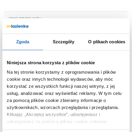
OPIS PRODUKTU
Zgoda
Szczegóły
O plikach cookies
Marka
Excellent
Seria
Caldo
Nr katalogowy
GREXCA20PTTBL
Niniejsza strona korzysta z plików cookie
Rodzaj
zestaw
Na tej stronie korzystamy z oprogramowania i plików
Kolor
czarny
cookie oraz innych technologii wydawców, aby móc
korzystać ze wszystkich funkcji naszej witryny, z jej
Kod EAN
5903357266226
usług, analizować oraz wyświetlać reklamy.
W tym celu
Wymiary z
9 x 6 x 19 cm
za pomocą plików cookie zbieramy informacje o
opakowaniem
użytkownikach, wzorcach przeglądania i przeglądania.
Waga z
1,00 kg
Klikając „Akceptuj wszystkie”, udostępniasz i
opakowaniem
udostępniasz za pomocą plików cookie, zebrane
Dane producenta
Zobacz
informacje dla użytkowników zewnętrznych, a także nasi