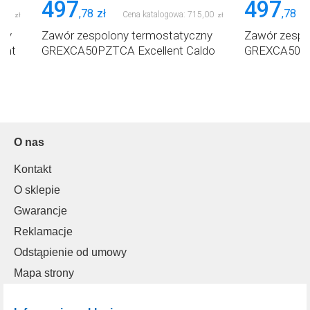
497
497
,
78
zł
,
78
zł
,
01
Cena katalogowa:
715
,
00
zł
zł
zny
Zawór zespolony termostatyczny
Zawór zespo
ent
GREXCA50PZTCA Excellent Caldo
GREXCA50LZT
O nas
Kontakt
O sklepie
Gwarancje
Reklamacje
Odstąpienie od umowy
Mapa strony