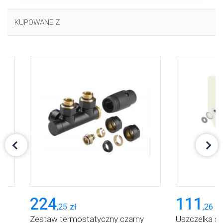
plikach cookie”.
KUPOWANE Z
224
111
,
25
zł
,
26
zł
Zestaw termostatyczny czarny
Uszczelka s