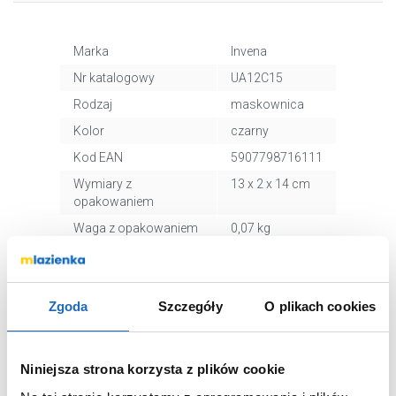
Marka
Invena
Nr katalogowy
UA12C15
Rodzaj
maskownica
Kolor
czarny
Kod EAN
5907798716111
Wymiary z
13 x 2 x 14 cm
opakowaniem
Waga z opakowaniem
0,07 kg
Zgoda
Szczegóły
O plikach cookies
WARTO DOKUPIĆ
Niniejsza strona korzysta z plików cookie