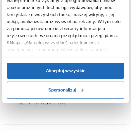
Na tej stronie korzystamy z oprogramowania i plików
cookie oraz innych technologii wydawców, aby móc
korzystać ze wszystkich funkcji naszej witryny, z jej
usług, analizować oraz wyświetlać reklamy.
W tym celu
za pomocą plików cookie zbieramy informacje o
użytkownikach, wzorcach przeglądania i przeglądania.
Klikając „Akceptuj wszystkie”, udostępniasz i
udostępniasz za pomocą plików cookie, zebrane
informacje dla użytkowników zewnętrznych, a także nasi
partnerzy reklamowi.
Jeśli chcesz, włącz „Tylko
wymagane pliki cookie”.
Pamiętaj jednak, że
Akceptuj wszystkie
zablokowane niektóre pliki cookie mogą mieć wpływ na
224
sposób dostarczania treści niedostosowanych do potrzeb
,
25
zł
Spersonalizuj
użytkowników.
Zestaw termostatyczny czarny
CZ91015 Invena PROV
Aby uzyskać więcej informacji na temat plików plików
cookie, kliknij „Ustawienia plików cookie”.
Jeśli chcesz
uzyskać więcej informacji na temat plików cookie i tego,
dlaczego ich przepisy, przejdź do zakładu „Informacje o