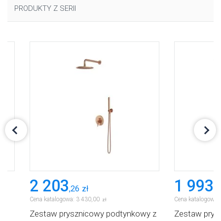
PRODUKTY Z SERII
2 203
1 993
,
26
zł
,
6
Cena katalogowa:
3 430
,
00
Cena katalogowa:
zł
Zestaw prysznicowy podtynkowy z
Zestaw prys