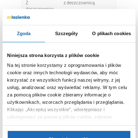
Z
z deszczownicą
deszczownicą
Kod EAN
5902539841787
Wymiary z
48 x 23 x 31 cm
Zgoda
Szczegóły
O plikach cookies
opakowaniem
Waga z
4,78 kg
opakowaniem
Niniejsza strona korzysta z plików cookie
Dane
Zobacz
producenta
Na tej stronie korzystamy z oprogramowania i plików
cookie oraz innych technologii wydawców, aby móc
korzystać ze wszystkich funkcji naszej witryny, z jej
usług, analizować oraz wyświetlać reklamy.
W tym celu
za pomocą plików cookie zbieramy informacje o
użytkownikach, wzorcach przeglądania i przeglądania.
KUPOWANE Z
Klikając „Akceptuj wszystkie”, udostępniasz i
udostępniasz za pomocą plików cookie, zebrane
informacje dla użytkowników zewnętrznych, a także nasi
partnerzy reklamowi.
Jeśli chcesz, włącz „Tylko