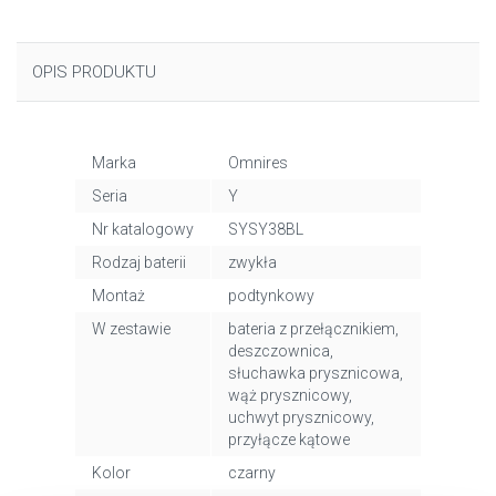
OPIS PRODUKTU
Marka
Omnires
Seria
Y
Nr katalogowy
SYSY38BL
Rodzaj baterii
zwykła
Montaż
podtynkowy
W zestawie
bateria z przełącznikiem,
deszczownica,
słuchawka prysznicowa,
wąż prysznicowy,
uchwyt prysznicowy,
przyłącze kątowe
Kolor
czarny