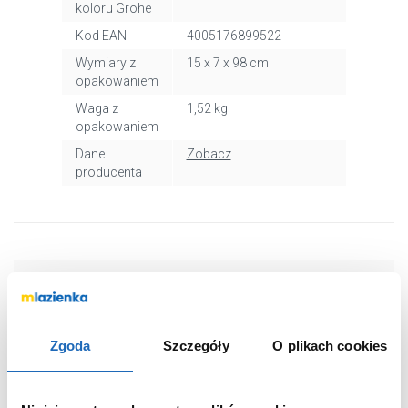
koloru Grohe
Kod EAN
4005176899522
Wymiary z
15 x 7 x 98 cm
opakowaniem
Waga z
1,52 kg
opakowaniem
Dane
Zobacz
producenta
WARTO DOKUPIĆ
Zgoda
Szczegóły
O plikach cookies