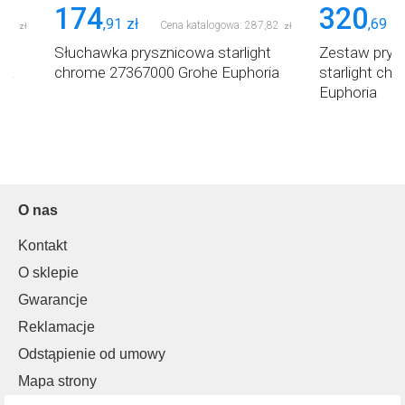
174
320
,
91
zł
,
69
zł
,
38
Cena katalogowa:
287
,
82
zł
zł
t
Słuchawka prysznicowa starlight
Zestaw prys
ia
chrome 27367000 Grohe Euphoria
starlight ch
Euphoria
O nas
Kontakt
O sklepie
Gwarancje
Reklamacje
Odstąpienie od umowy
Mapa strony