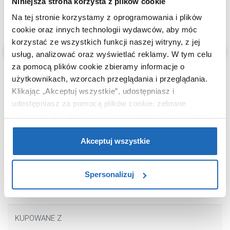
Niniejsza strona korzysta z plików cookie
Na tej stronie korzystamy z oprogramowania i plików
cookie oraz innych technologii wydawców, aby móc
korzystać ze wszystkich funkcji naszej witryny, z jej
usług, analizować oraz wyświetlać reklamy.
W tym celu
za pomocą plików cookie zbieramy informacje o
użytkownikach, wzorcach przeglądania i przeglądania.
Klikając „Akceptuj wszystkie”, udostępniasz i
udostępniasz za pomocą plików cookie, zebrane
115
70
informacje dla użytkowników zewnętrznych, a także nasi
,
95
zł
,
95
zł
Cena katalogowa:
179
,
90
zł
partnerzy reklamowi.
Jeśli chcesz, włącz „Tylko
 450
Impregnat 250 ml 89902000 Oltens
Środek do u
wymagane pliki cookie”.
Pamiętaj jednak, że
Akceptuj wszystkie
NanoCare
ml 89900000
zablokowane niektóre pliki cookie mogą mieć wpływ na
sposób dostarczania treści niedostosowanych do potrzeb
Spersonalizuj
użytkowników.
Aby uzyskać więcej informacji na temat plików plików
cookie, kliknij „Ustawienia plików cookie”.
Jeśli chcesz
KUPOWANE Z
uzyskać więcej informacji na temat plików cookie i tego,