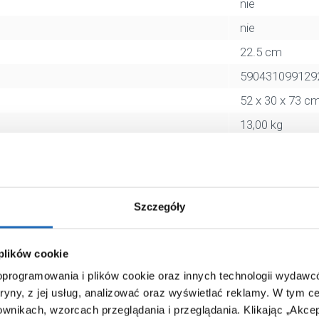
nie
nie
22.5 cm
590431099129
52 x 30 x 73 c
13,00 kg
Zobacz
Szczegóły
 plików cookie
 oprogramowania i plików cookie oraz innych technologii wydaw
tryny, z jej usług, analizować oraz wyświetlać reklamy.
W tym ce
ownikach, wzorcach przeglądania i przeglądania.
Klikając „Akce