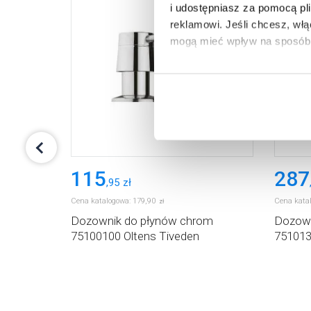
i udostępniasz za pomocą pl
reklamowi.
Jeśli chcesz, wł
mogą mieć wpływ na sposób 
Aby uzyskać więcej informacj
więcej informacji na temat pl
115
287
,
95
zł
Cena katalogowa:
179
,
90
Cena kata
zł
y
Dozownik do płynów chrom
Dozown
Space
75100100 Oltens Tiveden
751013