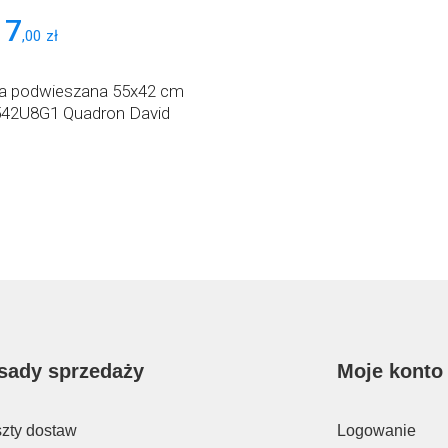
17
,
00
zł
 podwieszana 55x42 cm
42U8G1 Quadron David
sady sprzedaży
Moje konto
zty dostaw
Logowanie