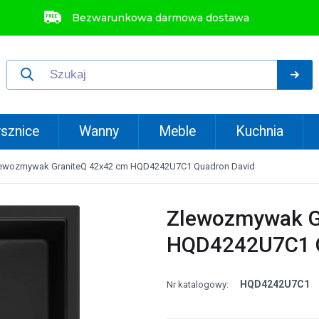
Bezwarunkowa darmowa dostawa
sznice
Wanny
Meble
Kuchnia
ewozmywak GraniteQ 42x42 cm HQD4242U7C1 Quadron David
Zlewozmywak G
HQD4242U7C1 Q
HQD4242U7C1
Nr katalogowy: