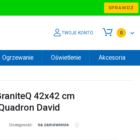
SPRAWDŹ
TWOJE KONTO
0
Ogrzewanie
Oświetlenie
Akcesoria
raniteQ 42x42 cm
uadron David
na zamówienie
Dostępność: