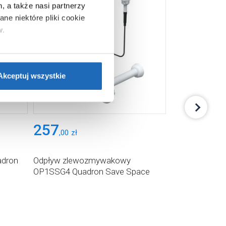
, a także nasi partnerzy
ne niektóre pliki cookie
w.
ie”.
Jeśli chcesz uzyskać
nformacje o plikach cookie”.
Akceptuj wszystkie
257
257
,
00
zł
,
00
zł
adron
Odpływ zlewozmywakowy
Syfon zle
OP1SSG4 Quadron Save Space
M1SSGS4 Q