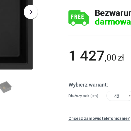
Bezwaru
darmowa
1 427
,
00
zł
Wybierz wariant:
Dłuższy bok
(cm)
42
Chcesz zamówić telefonicznie?