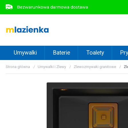
Bezwarunkowa darmowa dostawa
Bezwarunkowa darmowa dostawa
Umywalki
Baterie
Toalety
Pry
Strona główna
Umywalki i Zlewy
Zlewozmywaki granitowe
Zl