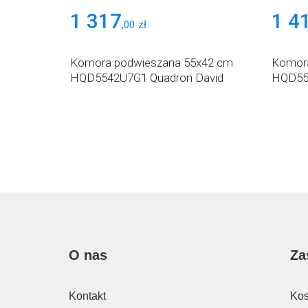
1 317
1 4
,
00
zł
Komora podwieszana 55x42 cm
Komora
HQD5542U7G1 Quadron David
HQD55
O nas
Za
Kontakt
Kos