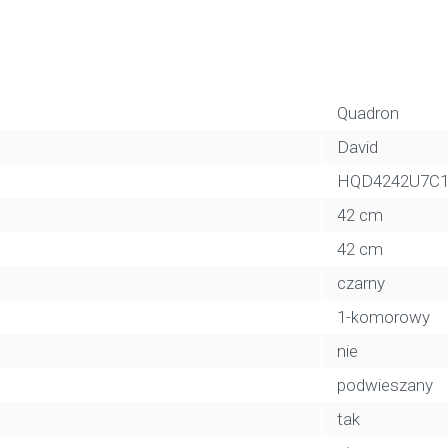
Quadron
David
HQD4242U7C
42 cm
42 cm
czarny
1-komorowy
nie
podwieszany
tak