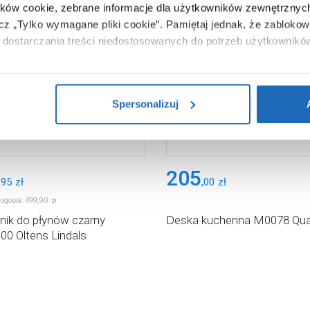
ików cookie, zebrane informacje dla użytkowników zewnętrznych
ącz „Tylko wymagane pliki cookie”.
Pamiętaj jednak, że zablokowa
dostarczania treści niedostosowanych do potrzeb użytkownikó
i na temat plików plików cookie, kliknij „Ustawienia plików cook
ików cookie i tego, dlaczego ich przepisy, przejdź do zakładu „I
Spersonalizuj
205
,
95
zł
,
00
zł
logowa:
499
,
90
zł
ik do płynów czarny
Deska kuchenna M0078 Qu
00 Oltens Lindals