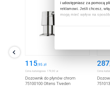
i udostępniasz za pomocą pl
reklamowi.
Jeśli chcesz, wł
mogą mieć wpływ na sposób 
Aby uzyskać więcej informacj
więcej informacji na temat pl
115
287
,
95
zł
Cena katalogowa:
179
,
90
Cena kata
zł
y
Dozownik do płynów chrom
Dozown
Space
75100100 Oltens Tiveden
751013