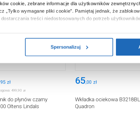
ików cookie, zebrane informacje dla użytkowników zewnętrznych
ącz „Tylko wymagane pliki cookie”.
Pamiętaj jednak, że zablokowa
dostarczania treści niedostosowanych do potrzeb użytkownikó
i na temat plików plików cookie, kliknij „Ustawienia plików cook
ików cookie i tego, dlaczego ich przepisy, przejdź do zakładu „I
Spersonalizuj
65
,
95
zł
,
00
zł
logowa:
499
,
90
zł
ik do płynów czarny
Wkładka ociekowa B3218BL
00 Oltens Lindals
Quadron