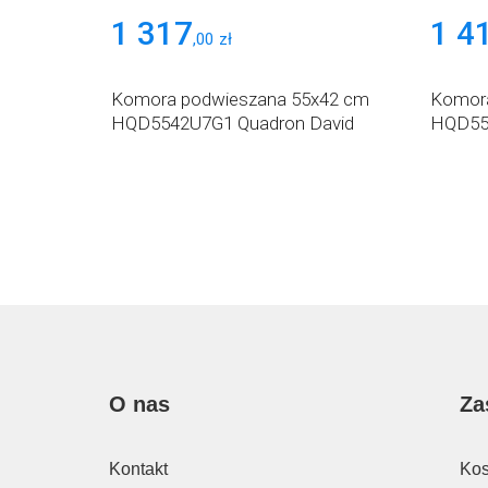
1 317
1 4
,
00
zł
Komora podwieszana 55x42 cm
Komora
HQD5542U7G1 Quadron David
HQD55
O nas
Za
Kontakt
Kos