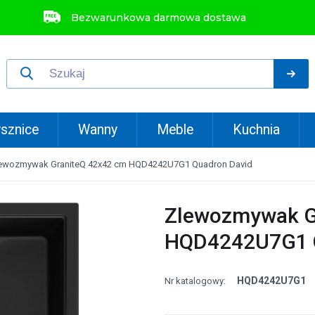
Bezwarunkowa darmowa dostawa
sznice
Wanny
Meble
Kuchnia
ewozmywak GraniteQ 42x42 cm HQD4242U7G1 Quadron David
Zlewozmywak G
HQD4242U7G1 Q
HQD4242U7G1
Nr katalogowy: