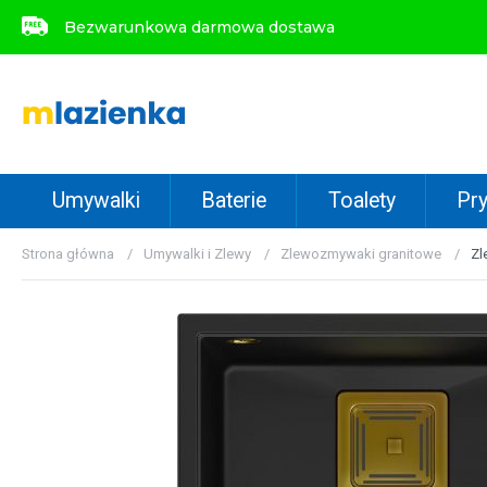
Bezwarunkowa darmowa dostawa
Bezwarunkowa darmowa dostawa
Umywalki
Baterie
Toalety
Pry
Strona główna
Umywalki i Zlewy
Zlewozmywaki granitowe
Zl