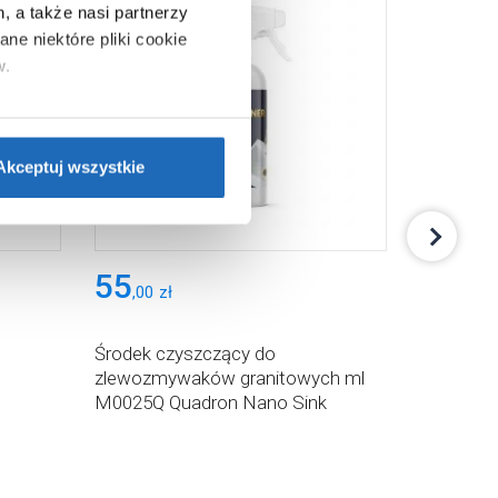
, a także nasi partnerzy
ne niektóre pliki cookie
w.
ie”.
Jeśli chcesz uzyskać
nformacje o plikach cookie”.
Akceptuj wszystkie
55
75
,
00
zł
,
00
zł
Środek czyszczący do
Impregn
zlewozmywaków granitowych ml
granitow
M0025Q Quadron Nano Sink
Nano Sin