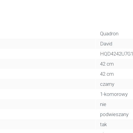
Quadron
David
HQD4242U7G
42 cm
42 cm
czarny
1-komorowy
nie
podwieszany
tak