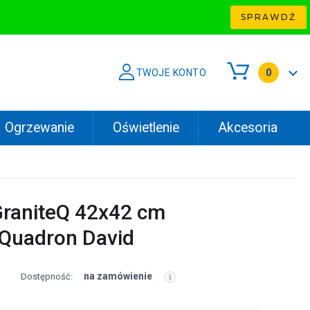
SPRAWDŹ
TWOJE KONTO
0
Ogrzewanie
Oświetlenie
Akcesoria
raniteQ 42x42 cm
uadron David
na zamówienie
Dostępność: