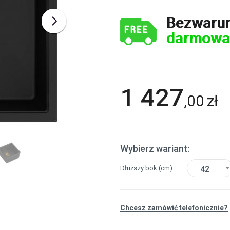
Bezwaru
darmowa
1 427
,
00
zł
Wybierz wariant:
Dłuższy bok
(cm)
42
Chcesz zamówić telefonicznie?