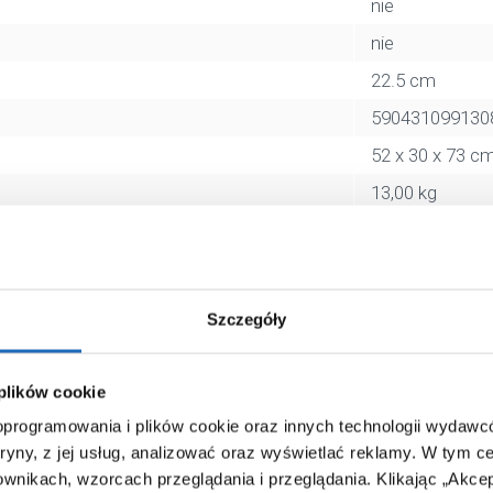
nie
nie
22.5 cm
590431099130
52 x 30 x 73 c
13,00 kg
Zobacz
Szczegóły
 plików cookie
 oprogramowania i plików cookie oraz innych technologii wydaw
tryny, z jej usług, analizować oraz wyświetlać reklamy.
W tym ce
ownikach, wzorcach przeglądania i przeglądania.
Klikając „Akce