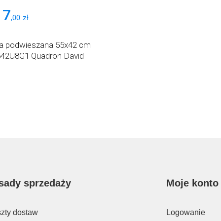
17
,
00
zł
 podwieszana 55x42 cm
42U8G1 Quadron David
sady sprzedaży
Moje konto
zty dostaw
Logowanie