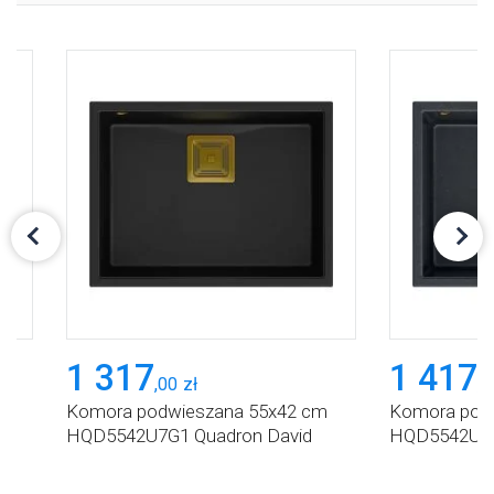
1 317
1 417
,
00
zł
,
0
m
Komora podwieszana 55x42 cm
Komora pod
HQD5542U7G1 Quadron David
HQD5542U8G