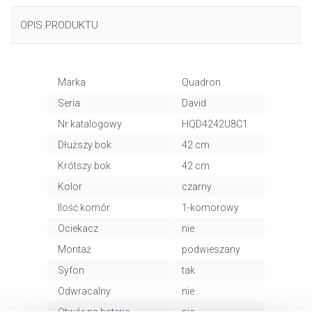
OPIS PRODUKTU
Marka
Quadron
Seria
David
Nr katalogowy
HQD4242U8C1
Dłuższy bok
42 cm
Krótszy bok
42 cm
Kolor
czarny
Ilość komór
1-komorowy
Ociekacz
nie
Montaż
podwieszany
Syfon
tak
Odwracalny
nie