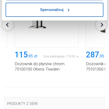
sposób dostarczania treści niedostosowanych do potrzeb
Spersonalizuj
użytkowników.
Aby uzyskać więcej informacji na temat plików plików
cookie, kliknij „Ustawienia plików cookie”.
Jeśli chcesz
uzyskać więcej informacji na temat plików cookie i tego,
dlaczego ich przepisy, przejdź do zakładu „Informacje o
plikach cookie”.
115
287
,
95
zł
,
95
zł
Cena katalogowa:
179
,
90
zł
Dozownik do płynów chrom
Dozownik do
75100100 Oltens Tiveden
75101300 Olt
PRODUKTY Z SERII