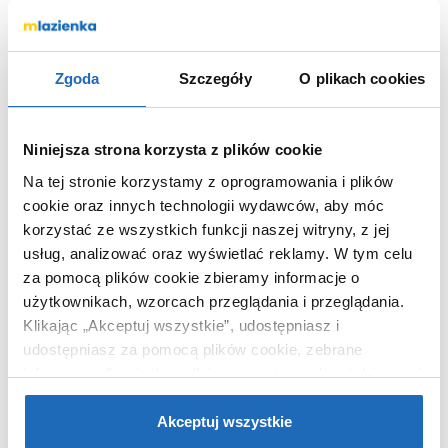
Otwór na baterie
nie
Głębokość komory
22.5 cm
głównej
Zgoda
Szczegóły
O plikach cookies
Kod EAN
5904310991315
Wymiary z
52 x 30 x 73 cm
opakowaniem
Niniejsza strona korzysta z plików cookie
Waga z opakowaniem
13,00 kg
Na tej stronie korzystamy z oprogramowania i plików
Dane producenta
Zobacz
cookie oraz innych technologii wydawców, aby móc
korzystać ze wszystkich funkcji naszej witryny, z jej
usług, analizować oraz wyświetlać reklamy.
W tym celu
za pomocą plików cookie zbieramy informacje o
użytkownikach, wzorcach przeglądania i przeglądania.
WARTO DOKUPIĆ
Klikając „Akceptuj wszystkie”, udostępniasz i
udostępniasz za pomocą plików cookie, zebrane
informacje dla użytkowników zewnętrznych, a także nasi
partnerzy reklamowi.
Jeśli chcesz, włącz „Tylko
wymagane pliki cookie”.
Pamiętaj jednak, że
Akceptuj wszystkie
zablokowane niektóre pliki cookie mogą mieć wpływ na