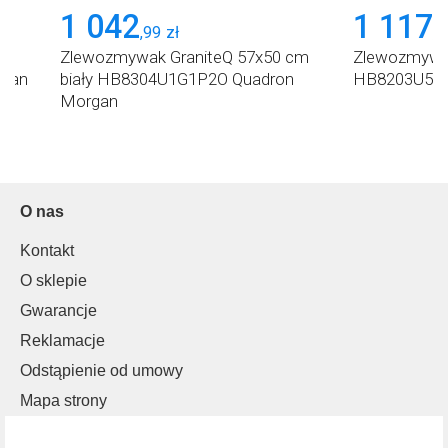
1 042
1 117
,
99
zł
,
0
cm
Zlewozmywak GraniteQ 57x50 cm
Zlewozmywak
rgan
biały HB8304U1G1P2O Quadron
HB8203U5BS
Morgan
O nas
Kontakt
O sklepie
Gwarancje
Reklamacje
Odstąpienie od umowy
Mapa strony