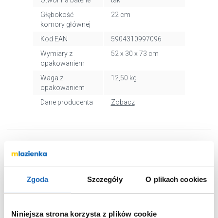
Otwór na baterie
tak
Głębokość
22 cm
komory głównej
Kod EAN
5904310997096
Wymiary z
52 x 30 x 73 cm
opakowaniem
Waga z
12,50 kg
opakowaniem
Dane producenta
Zobacz
WARTO DOKUPIĆ
Zgoda
Szczegóły
O plikach cookies
Niniejsza strona korzysta z plików cookie