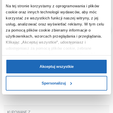
Na tej stronie korzystamy z oprogramowania i plików
cookie oraz innych technologii wydawców, aby móc
korzystać ze wszystkich funkcji naszej witryny, z jej
usług, analizować oraz wyświetlać reklamy.
W tym celu
za pomocą plików cookie zbieramy informacje o
użytkownikach, wzorcach przeglądania i przeglądania.
Klikając „Akceptuj wszystkie”, udostępniasz i
udostępniasz za pomocą plików cookie, zebrane
informacje dla użytkowników zewnętrznych, a także nasi
partnerzy reklamowi.
Jeśli chcesz, włącz „Tylko
65
55
,
00
zł
,
00
zł
wymagane pliki cookie”.
Pamiętaj jednak, że
Akceptuj wszystkie
dron
Wkładka ociekowa B3218BL
Środek czys
zablokowane niektóre pliki cookie mogą mieć wpływ na
Quadron
zlewozmywa
sposób dostarczania treści niedostosowanych do potrzeb
M0025Q Qua
Spersonalizuj
użytkowników.
Aby uzyskać więcej informacji na temat plików plików
cookie, kliknij „Ustawienia plików cookie”.
Jeśli chcesz
uzyskać więcej informacji na temat plików cookie i tego,
KUPOWANE Z