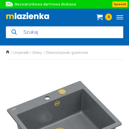
Bezwarunkowa darmowa dostawa
Sprawdź
Bezwarunkowa darmowa dostawa
0
Bezwarunkowa darmowa dostawa
Umywalki i Zlewy
Zlewozmywaki granitowe