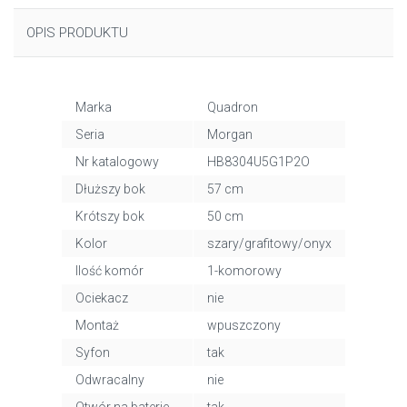
OPIS PRODUKTU
Marka
Quadron
Seria
Morgan
Nr katalogowy
HB8304U5G1P2O
Dłuższy bok
57 cm
Krótszy bok
50 cm
Kolor
szary/grafitowy/onyx
Ilość komór
1-komorowy
Ociekacz
nie
Montaż
wpuszczony
Syfon
tak
Odwracalny
nie