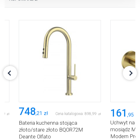
dlaczego ich przepisy, przejdź do zakładu „Informacje o
plikach cookie”.
748
161
,
21
zł
,
00
Cena katalogowa:
898
,
99
,
95
zł
zł
zł
Uchwyt na pa
Bateria kuchenna stojąca
mosiądz MP
BP
złoto/stare złoto BQOR72M
Modern Proj
Deante Olfato