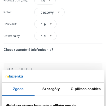
44
Krótszy bok
(cm)
beżowy
Kolor
nie
Ociekacz
nie
Odwracalny
Chcesz zamówić telefonicznie?
OPIS PRODUKTU
Marka
Laveo
Zgoda
Szczegóły
O plikach cookies
Seria
Trzynastka
Nr katalogowy
SBP410T
Niniejsza strona korzysta z plików cookie