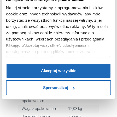
Dłuższy bok
44 cm
Na tej stronie korzystamy z oprogramowania i plików
Krótszy bok
44 cm
cookie oraz innych technologii wydawców, aby móc
Kolor
beżowy
korzystać ze wszystkich funkcji naszej witryny, z jej
usług, analizować oraz wyświetlać reklamy.
W tym celu
Ilość komór
1-komorowy
za pomocą plików cookie zbieramy informacje o
Ociekacz
nie
użytkownikach, wzorcach przeglądania i przeglądania.
Montaż
wpuszczony
Klikając „Akceptuj wszystkie”, udostępniasz i
Syfon
tak
udostępniasz za pomocą plików cookie, zebrane
informacje dla użytkowników zewnętrznych, a także nasi
Odwracalny
nie
partnerzy reklamowi.
Jeśli chcesz, włącz „Tylko
Otwór na baterie
tak
wymagane pliki cookie”.
Pamiętaj jednak, że
Akceptuj wszystkie
Głębokość komory
17 cm
zablokowane niektóre pliki cookie mogą mieć wpływ na
głównej
sposób dostarczania treści niedostosowanych do potrzeb
Spersonalizuj
Kod EAN
5907791148629
użytkowników.
Wymiary z
55 x 28 x 55 cm
opakowaniem
Aby uzyskać więcej informacji na temat plików plików
cookie, kliknij „Ustawienia plików cookie”.
Jeśli chcesz
Waga z opakowaniem
12,08 kg
uzyskać więcej informacji na temat plików cookie i tego,
Dane producenta
Zobacz