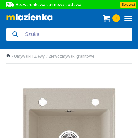
Bezwarunkowa darmowa dostawa
Sprawdź
Bezwarunkowa darmowa dostawa
0
Bezwarunkowa darmowa dostawa
Umywalki i Zlewy
Zlewozmywaki granitowe