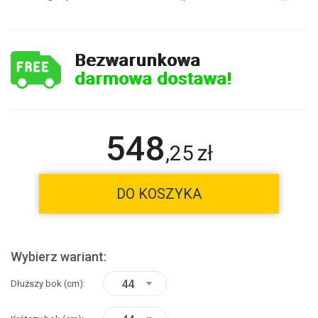
Bezwarunkowa
darmowa dostawa!
548
,
25
zł
DO KOSZYKA
Wybierz wariant:
44
Dłuższy bok
(cm)