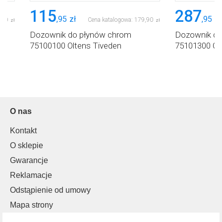
115
287
,
95
zł
,
95
zł
,
90
Cena katalogowa:
179
,
90
zł
zł
Dozownik do płynów chrom
Dozownik do
75100100 Oltens Tiveden
75101300 Olt
O nas
Kontakt
O sklepie
Gwarancje
Reklamacje
Odstąpienie od umowy
Mapa strony