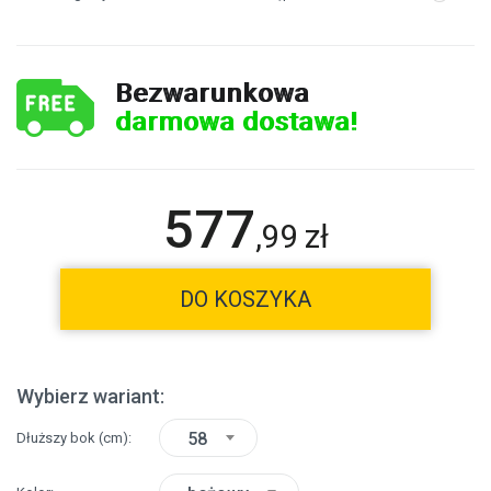
Bezwarunkowa
darmowa dostawa!
577
,
99
zł
DO KOSZYKA
Wybierz wariant:
58
Dłuższy bok
(cm)