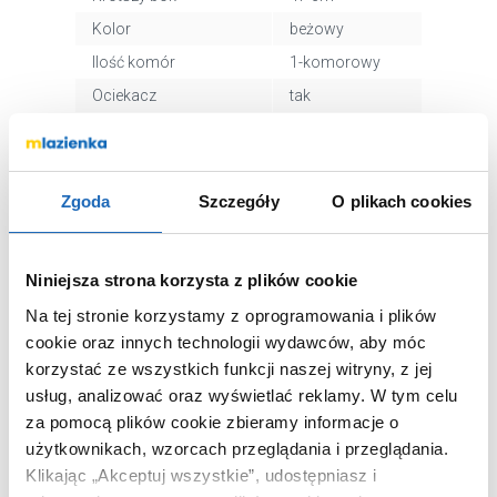
Kolor
beżowy
Ilość komór
1-komorowy
Ociekacz
tak
Montaż
wpuszczony
Syfon
tak
Odwracalny
tak
Zgoda
Szczegóły
O plikach cookies
Otwór na baterie
tak
Głębokość komory
19 cm
Niniejsza strona korzysta z plików cookie
głównej
Na tej stronie korzystamy z oprogramowania i plików
Kod EAN
5907791164780
cookie oraz innych technologii wydawców, aby móc
Wymiary z
54 x 26 x 84 cm
korzystać ze wszystkich funkcji naszej witryny, z jej
opakowaniem
usług, analizować oraz wyświetlać reklamy.
W tym celu
Waga z opakowaniem
13,08 kg
za pomocą plików cookie zbieramy informacje o
Dane producenta
Zobacz
użytkownikach, wzorcach przeglądania i przeglądania.
Klikając „Akceptuj wszystkie”, udostępniasz i