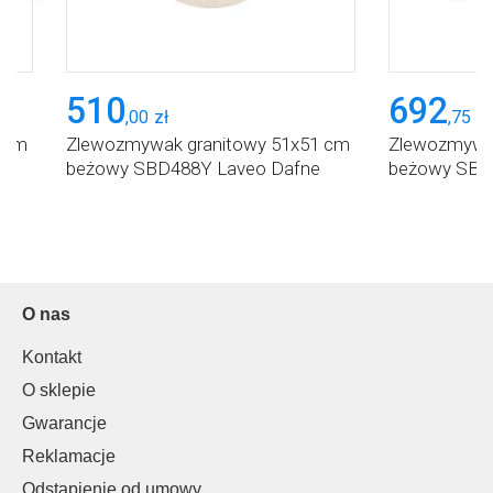
510
692
,
00
zł
,
75
zł
 cm
Zlewozmywak granitowy 51x51 cm
Zlewozmywak
beżowy SBD488Y Laveo Dafne
beżowy SBD
O nas
Kontakt
O sklepie
Gwarancje
Reklamacje
Odstąpienie od umowy