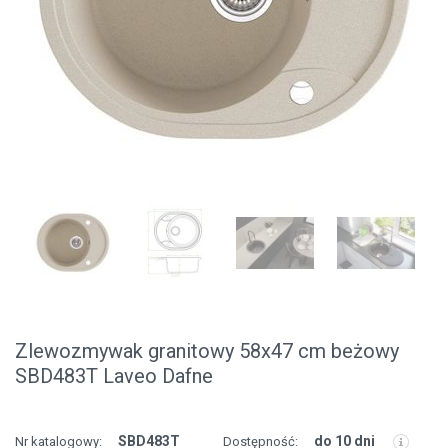
Zlewozmywak granitowy 58x47 cm beżowy
SBD483T Laveo Dafne
SBD483T
do 10 dni
Nr katalogowy:
Dostępność: