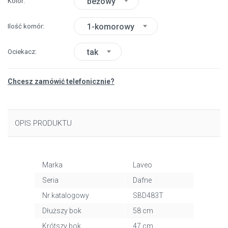
beżowy
Kolor
1-komorowy
Ilość komór
tak
Ociekacz
Chcesz zamówić telefonicznie?
OPIS PRODUKTU
Marka
Laveo
Seria
Dafne
Nr katalogowy
SBD483T
Dłuższy bok
58 cm
Krótszy bok
47 cm