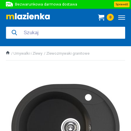
Bezwarunkowa darmowa dostawa
Sprawdź
Bezwarunkowa darmowa dostawa
0
Bezwarunkowa darmowa dostawa
Umywalki i Zlewy
Zlewozmywaki granitowe