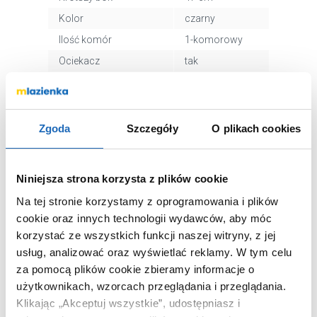
Kolor
czarny
Ilość komór
1-komorowy
Ociekacz
tak
Montaż
wpuszczony
Syfon
tak
Odwracalny
tak
Zgoda
Szczegóły
O plikach cookies
Otwór na baterie
tak
Głębokość komory
19 cm
Niniejsza strona korzysta z plików cookie
głównej
Na tej stronie korzystamy z oprogramowania i plików
Kod EAN
5907791164803
cookie oraz innych technologii wydawców, aby móc
Wymiary z
54 x 26 x 84 cm
korzystać ze wszystkich funkcji naszej witryny, z jej
opakowaniem
usług, analizować oraz wyświetlać reklamy.
W tym celu
Waga z opakowaniem
13,08 kg
za pomocą plików cookie zbieramy informacje o
Dane producenta
Zobacz
użytkownikach, wzorcach przeglądania i przeglądania.
Klikając „Akceptuj wszystkie”, udostępniasz i