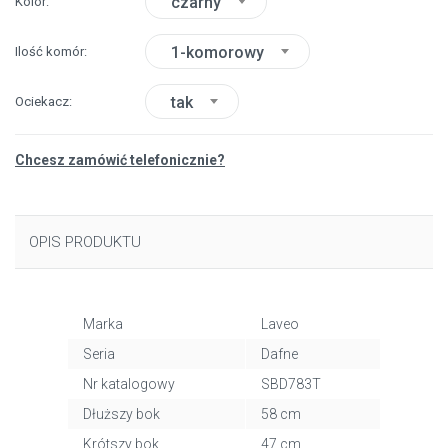
czarny
Kolor
1-komorowy
Ilość komór
tak
Ociekacz
Chcesz zamówić telefonicznie?
OPIS PRODUKTU
Marka
Laveo
Seria
Dafne
Nr katalogowy
SBD783T
Dłuższy bok
58 cm
Krótszy bok
47 cm