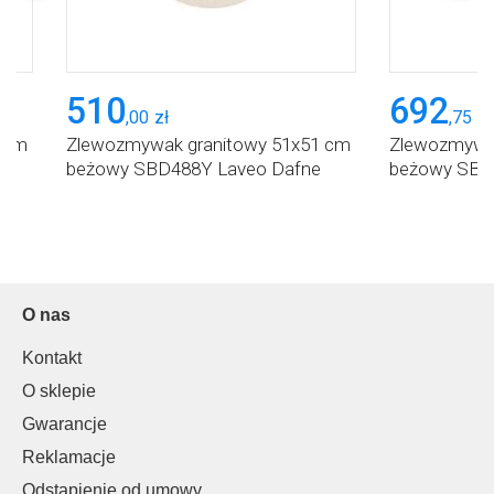
510
692
,
00
zł
,
75
zł
 cm
Zlewozmywak granitowy 51x51 cm
Zlewozmywak
beżowy SBD488Y Laveo Dafne
beżowy SBD
O nas
Kontakt
O sklepie
Gwarancje
Reklamacje
Odstąpienie od umowy