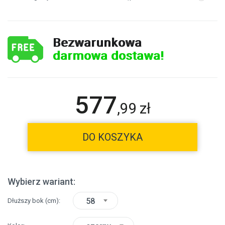
Bezwarunkowa
darmowa dostawa!
577
,
99
zł
DO KOSZYKA
Wybierz wariant:
58
Dłuższy bok
(cm)