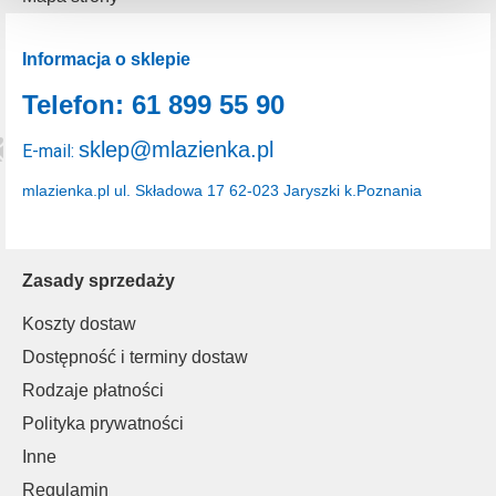
uzyskać więcej informacji na temat plików cookie i tego,
dlaczego ich przepisy, przejdź do zakładu „Informacje o
plikach cookie”.
Informacja o sklepie
Telefon: 61 899 55 90
sklep@mlazienka.pl
E-mail:
mlazienka.pl
ul. Składowa 17
62-023 Jaryszki k.Poznania
Zasady sprzedaży
Koszty dostaw
Dostępność i terminy dostaw
Rodzaje płatności
Polityka prywatności
Inne
Regulamin