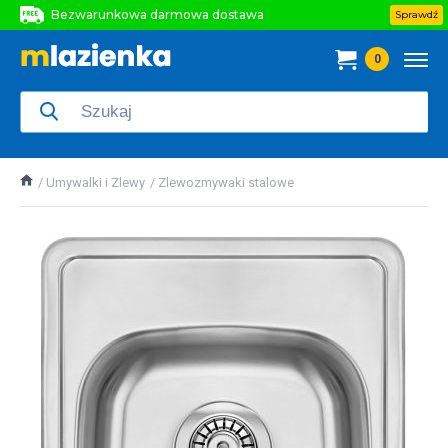
Bezwarunkowa darmowa dostawa
Sprawdź
Bezwarunkowa darmowa dostawa
0
Bezwarunkowa darmowa dostawa
Umywalki i Zlewy
Zlewozmywaki stalowe