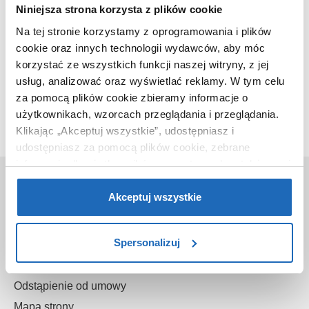
Niniejsza strona korzysta z plików cookie
Na tej stronie korzystamy z oprogramowania i plików
cookie oraz innych technologii wydawców, aby móc
korzystać ze wszystkich funkcji naszej witryny, z jej
Ten produkt nie jest już dostępny w naszej ofercie.
usług, analizować oraz wyświetlać reklamy.
W tym celu
za pomocą plików cookie zbieramy informacje o
użytkownikach, wzorcach przeglądania i przeglądania.
Klikając „Akceptuj wszystkie”, udostępniasz i
udostępniasz za pomocą plików cookie, zebrane
informacje dla użytkowników zewnętrznych, a także nasi
O nas
partnerzy reklamowi.
Jeśli chcesz, włącz „Tylko
wymagane pliki cookie”.
Pamiętaj jednak, że
Akceptuj wszystkie
Kontakt
zablokowane niektóre pliki cookie mogą mieć wpływ na
O sklepie
sposób dostarczania treści niedostosowanych do potrzeb
Spersonalizuj
Gwarancje
użytkowników.
Reklamacje
Aby uzyskać więcej informacji na temat plików plików
Odstąpienie od umowy
cookie, kliknij „Ustawienia plików cookie”.
Jeśli chcesz
Mapa strony