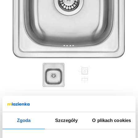
Zlewozmywak stalowy 44x41 cm ZHM0100
Deante Mercato
Zgoda
Szczegóły
O plikach cookies
ZHM0100
Nr katalogowy: