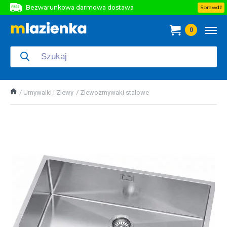
Bezwarunkowa darmowa dostawa
Sprawdź
Bezwarunkowa darmowa dostawa
0
Bezwarunkowa darmowa dostawa
Umywalki i Zlewy
Zlewozmywaki stalowe