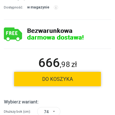
w magazynie
Dostępność:
Bezwarunkowa
darmowa dostawa!
666
,
98
zł
DO KOSZYKA
Wybierz wariant:
74
Dłuższy bok
(cm)