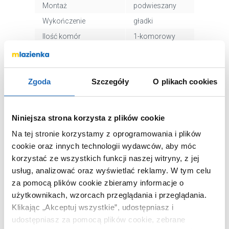
Montaż
podwieszany
Wykończenie
gładki
Ilość komór
1-komorowy
Otwór na baterie
nie
Ociekacz
nie
Zgoda
Szczegóły
O plikach cookies
Głębokość komory
21 cm
głównej
Kolor
stal
Niniejsza strona korzysta z plików cookie
Kod EAN
5906702210950
Na tej stronie korzystamy z oprogramowania i plików
Wymiary z
53 x 27 x 82 cm
cookie oraz innych technologii wydawców, aby móc
opakowaniem
korzystać ze wszystkich funkcji naszej witryny, z jej
Waga z opakowaniem
8,00 kg
usług, analizować oraz wyświetlać reklamy.
W tym celu
Dane producenta
Zobacz
za pomocą plików cookie zbieramy informacje o
użytkownikach, wzorcach przeglądania i przeglądania.
Klikając „Akceptuj wszystkie”, udostępniasz i
udostępniasz za pomocą plików cookie, zebrane