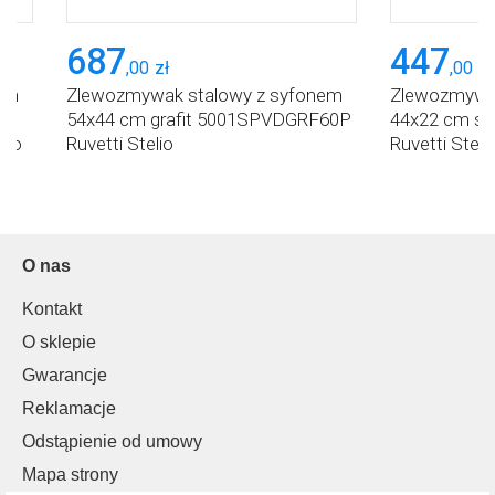
687
447
,
00
zł
,
00
zł
em
Zlewozmywak stalowy z syfonem
Zlewozmywak
54x44 cm grafit 5001SPVDGRF60P
44x22 cm s
lio
Ruvetti Stelio
Ruvetti Steli
O nas
Kontakt
O sklepie
Gwarancje
Reklamacje
Odstąpienie od umowy
Mapa strony