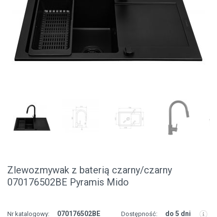
Zlewozmywak z baterią czarny/czarny
070176502BE Pyramis Mido
070176502BE
do 5 dni
Nr katalogowy:
Dostępność: