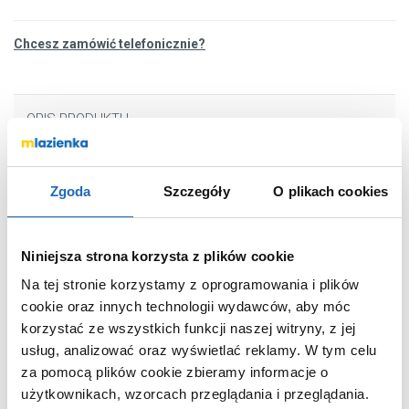
Chcesz zamówić telefonicznie?
OPIS PRODUKTU
Zgoda
Szczegóły
O plikach cookies
Marka
Deante
Seria
Leda
Nr katalogowy
ZRDA7113
Niniejsza strona korzysta z plików cookie
Ilość komór
1-komorowy
Na tej stronie korzystamy z oprogramowania i plików
Otwór na baterie
tak
cookie oraz innych technologii wydawców, aby móc
korzystać ze wszystkich funkcji naszej witryny, z jej
Ociekacz
tak
usług, analizować oraz wyświetlać reklamy.
W tym celu
Kolor zlewu
piaskowy
za pomocą plików cookie zbieramy informacje o
Kolor baterii
piaskowy
użytkownikach, wzorcach przeglądania i przeglądania.