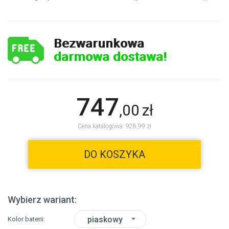
Bezwarunkowa
darmowa dostawa!
747
,
00
zł
Cena katalogowa: 928,99 zł
DO KOSZYKA
Wybierz wariant:
piaskowy
Kolor baterii