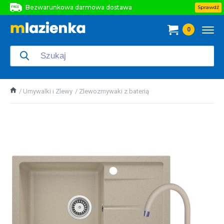
Bezwarunkowa darmowa dostawa
Sprawdź
Bezwarunkowa darmowa dostawa
0
Bezwarunkowa darmowa dostawa
Umywalki i Zlewy
Zlewozmywaki z baterią