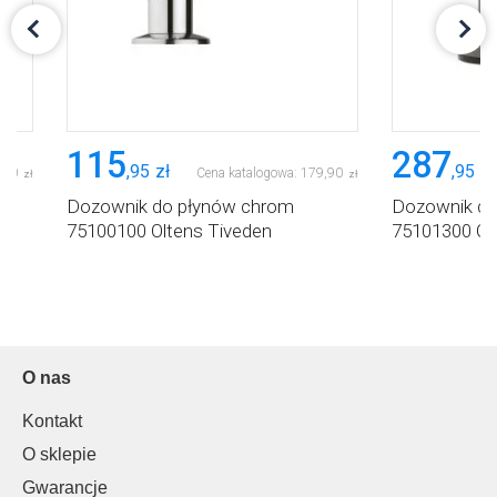
115
287
,
95
zł
,
95
zł
,
90
Cena katalogowa:
179
,
90
zł
zł
Dozownik do płynów chrom
Dozownik do
75100100 Oltens Tiveden
75101300 Olt
O nas
Kontakt
O sklepie
Gwarancje