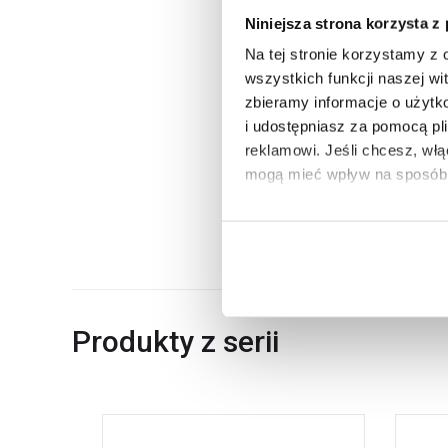
Ociekacz
Niniejsza strona korzysta z
Głębokość komory głównej
Na tej stronie korzystamy z
Kolor
wszystkich funkcji naszej wi
zbieramy informacje o użytk
Kod EAN
i udostępniasz za pomocą pl
Wymiary z opakowaniem
reklamowi.
Jeśli chcesz, wł
mogą mieć wpływ na sposób 
Waga z opakowaniem
Dane producenta
Aby uzyskać więcej informacj
więcej informacji na temat pl
Produkty z serii