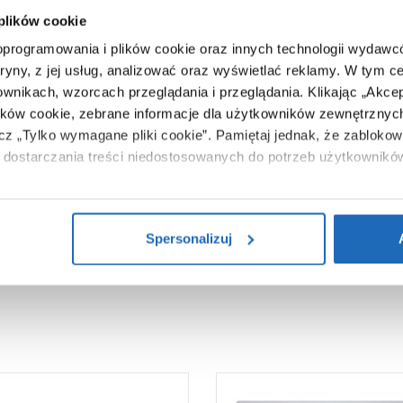
tak
 plików cookie
21 cm
 oprogramowania i plików cookie oraz innych technologii wydaw
złoty
tryny, z jej usług, analizować oraz wyświetlać reklamy.
W tym ce
ownikach, wzorcach przeglądania i przeglądania.
Klikając „Akce
5906702211148
ików cookie, zebrane informacje dla użytkowników zewnętrznych
54 x 27 x 82 cm
ącz „Tylko wymagane pliki cookie”.
Pamiętaj jednak, że zablokowa
dostarczania treści niedostosowanych do potrzeb użytkownikó
12,00 kg
Zobacz
i na temat plików plików cookie, kliknij „Ustawienia plików cook
ików cookie i tego, dlaczego ich przepisy, przejdź do zakładu „I
Spersonalizuj