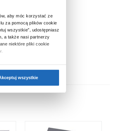
ców, aby móc korzystać ze
lu za pomocą plików cookie
ptuj wszystkie”, udostępniasz
, a także nasi partnerzy
ne niektóre pliki cookie
w.
ie”.
Jeśli chcesz uzyskać
nformacje o plikach cookie”.
Akceptuj wszystkie