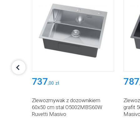
737
787
,
00
zł
kiem
Zlewozmywak z dozownikiem
Zlewoz
60x50 cm stal O5002MBS60W
grafit
etti
Ruvetti Masivo
Masiv