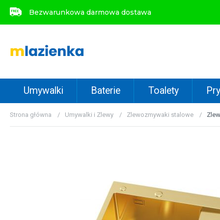
Bezwarunkowa darmowa dostawa
Bezwarunkowa darmowa dostawa
Umywalki
Baterie
Toalety
Pry
Strona główna
Umywalki i Zlewy
Zlewozmywaki stalowe
Zle