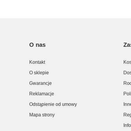
O nas
Za
Kontakt
Kos
O sklepie
Dos
Gwarancje
Rod
Reklamacje
Pol
Odstąpienie od umowy
Inn
Mapa strony
Reg
Inf