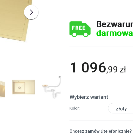
Bezwaru
darmowa
1 096
,
99
zł
Wybierz wariant:
Kolor
złoty
Chcesz zamówić telefonicznie?