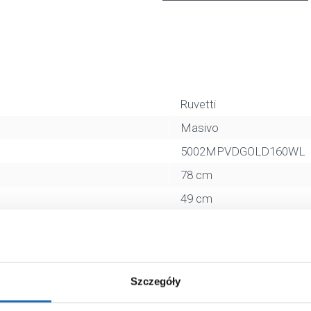
Ruvetti
Masivo
5002MPVDGOLD160WL
78 cm
49 cm
wpuszczony
gładki
1-komorowy
Szczegóły
tak