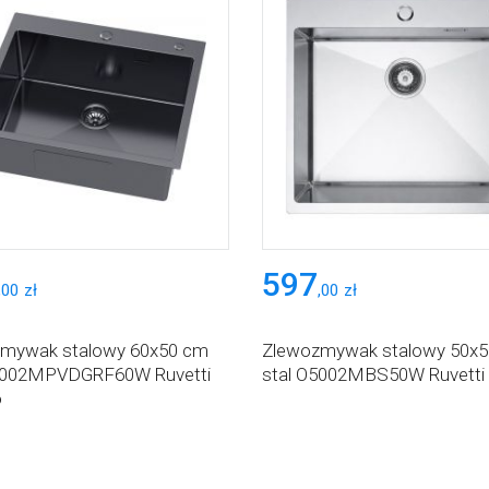
597
,
00
zł
,
00
zł
mywak stalowy 60x50 cm
Zlewozmywak stalowy 50x
 5002MPVDGRF60W Ruvetti
stal O5002MBS50W Ruvetti
o