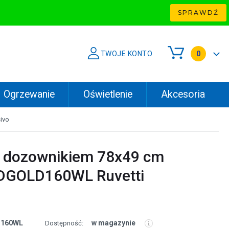
SPRAWDŹ
TWOJE KONTO
0
Ogrzewanie
Oświetlenie
Akcesoria
ivo
 dozownikiem 78x49 cm
DGOLD160WL Ruvetti
160WL
w magazynie
Dostępność: