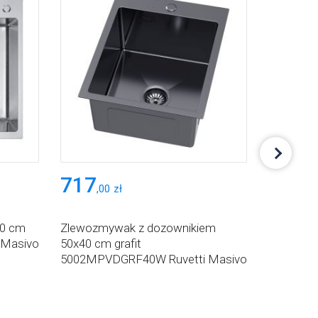
717
587
,
00
zł
,
00
50 cm
Zlewozmywak z dozownikiem
Zlewozm
 Masivo
50x40 cm grafit
50x40 c
5002MPVDGRF40W Ruvetti Masivo
Ruvetti 