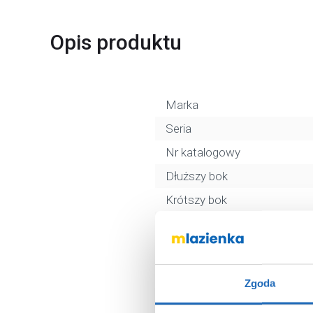
Opis produktu
Marka
Seria
Nr katalogowy
Dłuższy bok
Krótszy bok
Montaż
Wykończenie
Ilość komór
Zgoda
Otwór na baterie