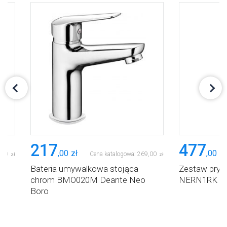
217
477
,
00
zł
,
00
zł
,
00
Cena katalogowa:
269
,
00
zł
zł
Bateria umywalkowa stojąca
Zestaw prys
chrom BMO020M Deante Neo
NERN1RK De
Boro