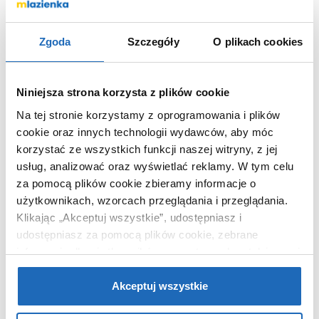
Kolor
czarny
Kod EAN
5907650809722
Zgoda
Szczegóły
O plikach cookies
Wymiary z
18 x 12 x 20 cm
opakowaniem
Waga z opakowaniem
1,63 kg
Niniejsza strona korzysta z plików cookie
Dane producenta
Zobacz
Na tej stronie korzystamy z oprogramowania i plików
cookie oraz innych technologii wydawców, aby móc
korzystać ze wszystkich funkcji naszej witryny, z jej
usług, analizować oraz wyświetlać reklamy.
W tym celu
za pomocą plików cookie zbieramy informacje o
KUPOWANE Z
użytkownikach, wzorcach przeglądania i przeglądania.
Klikając „Akceptuj wszystkie”, udostępniasz i
udostępniasz za pomocą plików cookie, zebrane
informacje dla użytkowników zewnętrznych, a także nasi
partnerzy reklamowi.
Jeśli chcesz, włącz „Tylko
wymagane pliki cookie”.
Pamiętaj jednak, że
Akceptuj wszystkie
zablokowane niektóre pliki cookie mogą mieć wpływ na