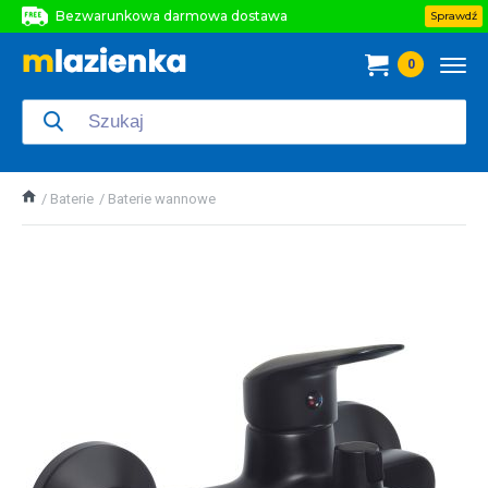
Bezwarunkowa darmowa dostawa
Sprawdź
Bezwarunkowa darmowa dostawa
0
Bezwarunkowa darmowa dostawa
Baterie
Baterie wannowe