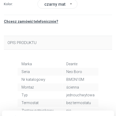
czarny mat
Kolor
Chcesz zamówić telefonicznie?
OPIS PRODUKTU
Marka
Deante
Seria
Neo Boro
Nr katalogowy
BMON10M
Montaż
ścienna
Typ
jednouchwytowa
Termostat
bez termostatu
Zestaw natryskowy
nie