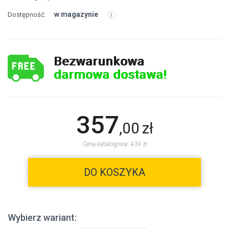
w magazynie
Dostępność:
Bezwarunkowa
darmowa dostawa!
357
,
00
zł
Cena katalogowa: 439 zł
DO KOSZYKA
Wybierz wariant: