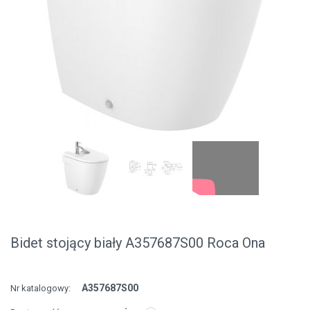
Bidet stojący biały A357687S00 Roca Ona
A357687S00
Nr katalogowy: