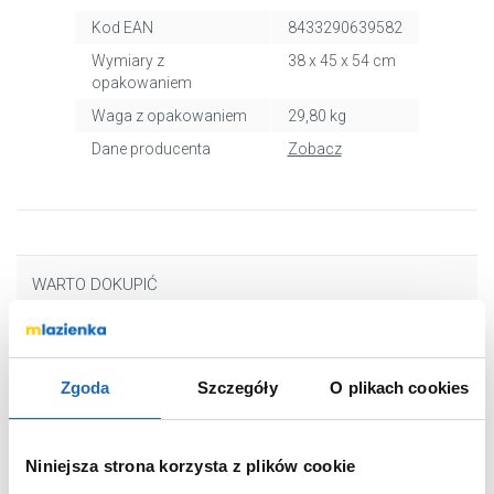
Kod EAN
8433290639582
Wymiary z
38 x 45 x 54 cm
opakowaniem
Waga z opakowaniem
29,80 kg
Dane producenta
Zobacz
WARTO DOKUPIĆ
Zgoda
Szczegóły
O plikach cookies
Niniejsza strona korzysta z plików cookie