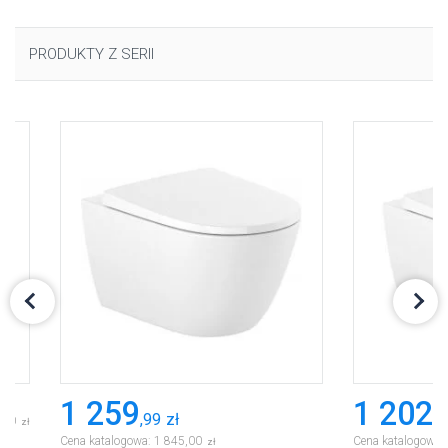
PRODUKTY Z SERII
1 259
1 202
,
99
zł
,
8
,
70
zł
Cena katalogowa:
1 845
,
00
Cena katalogowa:
zł