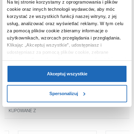
Na tej stronie korzystamy z oprogramowania i plików
cookie oraz innych technologii wydawców, aby móc
korzystać ze wszystkich funkcji naszej witryny, z jej
usług, analizować oraz wyświetlać reklamy.
W tym celu
za pomocą plików cookie zbieramy informacje o
użytkownikach, wzorcach przeglądania i przeglądania.
Klikając „Akceptuj wszystkie”, udostępniasz i
448
udostępniasz za pomocą plików cookie, zebrane
,
00
zł
informacje dla użytkowników zewnętrznych, a także nasi
Deska bidetowa A806E12001 Roca
partnerzy reklamowi.
Jeśli chcesz, włącz „Tylko
Ona
wymagane pliki cookie”.
Pamiętaj jednak, że
Akceptuj wszystkie
zablokowane niektóre pliki cookie mogą mieć wpływ na
sposób dostarczania treści niedostosowanych do potrzeb
Spersonalizuj
użytkowników.
Aby uzyskać więcej informacji na temat plików plików
KUPOWANE Z
cookie, kliknij „Ustawienia plików cookie”.
Jeśli chcesz
uzyskać więcej informacji na temat plików cookie i tego,
dlaczego ich przepisy, przejdź do zakładu „Informacje o