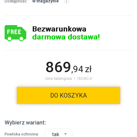
w magazynie
Dostępność:
Bezwarunkowa
darmowa dostawa!
869
,
94
zł
Cena katalogowa: 1 180,80 zł
DO KOSZYKA
Wybierz wariant:
tak
Powłoka ochronna