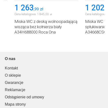
1 263
1 202
,
99
zł
,
9
Cena katalogowa:
1 845
,
00
Cena katalogowa:
zł
Miska WC z deską wolnoopadającą
Miska WC wis
ca
wisząca bez kołnierza biały
spłukiwaniem
A34H688000 Roca Ona
A34668CS00
O nas
Kontakt
O sklepie
Gwarancje
Reklamacje
Odstąpienie od umowy
Mapa strony