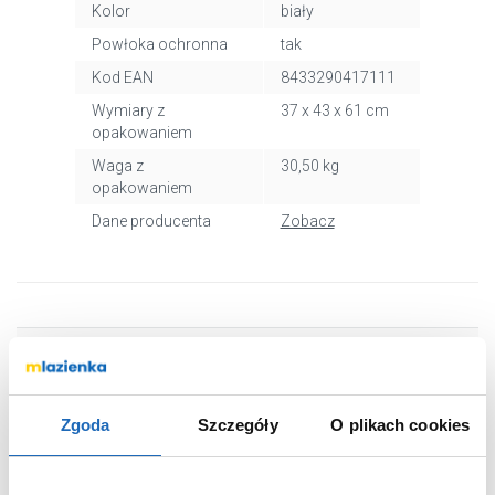
Kolor
biały
Powłoka ochronna
tak
Kod EAN
8433290417111
Wymiary z
37 x 43 x 61 cm
opakowaniem
Waga z
30,50 kg
opakowaniem
Dane producenta
Zobacz
WARTO DOKUPIĆ
Zgoda
Szczegóły
O plikach cookies