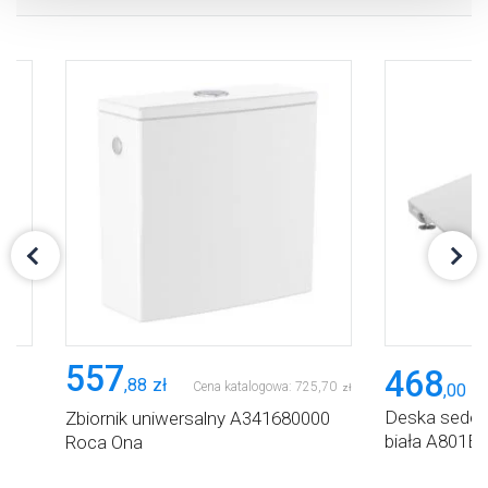
dlaczego ich przepisy, przejdź do zakładu „Informacje o
plikach cookie”.
557
468
,
88
zł
Cena katalogowa:
725
,
70
,
00
zł
zł
Deska sede
Zbiornik uniwersalny A341680000
ns
biała A801E
Roca Ona