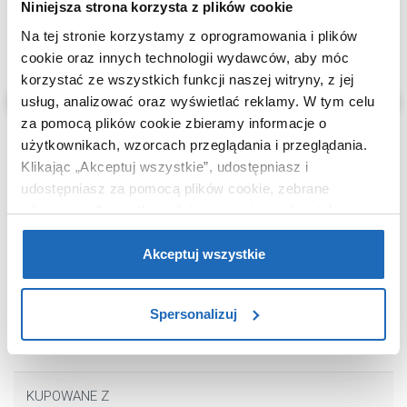
Niniejsza strona korzysta z plików cookie
Na tej stronie korzystamy z oprogramowania i plików
cookie oraz innych technologii wydawców, aby móc
korzystać ze wszystkich funkcji naszej witryny, z jej
usług, analizować oraz wyświetlać reklamy.
W tym celu
za pomocą plików cookie zbieramy informacje o
użytkownikach, wzorcach przeglądania i przeglądania.
Klikając „Akceptuj wszystkie”, udostępniasz i
udostępniasz za pomocą plików cookie, zebrane
557
468
informacje dla użytkowników zewnętrznych, a także nasi
,
88
zł
,
30
,
00
zł
zł
partnerzy reklamowi.
Jeśli chcesz, włącz „Tylko
Deska sedesowa wolnoopadająca
00
Zbiornik uni
wymagane pliki cookie”.
Pamiętaj jednak, że
Akceptuj wszystkie
biała A801E22001 Roca Ona
Roca Ona
zablokowane niektóre pliki cookie mogą mieć wpływ na
sposób dostarczania treści niedostosowanych do potrzeb
Spersonalizuj
użytkowników.
Aby uzyskać więcej informacji na temat plików plików
cookie, kliknij „Ustawienia plików cookie”.
Jeśli chcesz
KUPOWANE Z
uzyskać więcej informacji na temat plików cookie i tego,