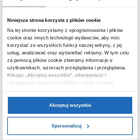
Niniejsza strona korzysta z plików cookie
Na tej stronie korzystamy z oprogramowania i plików
WARTO DOKUPIĆ
cookie oraz innych technologii wydawców, aby móc
korzystać ze wszystkich funkcji naszej witryny, z jej
usług, analizować oraz wyświetlać reklamy.
W tym celu
za pomocą plików cookie zbieramy informacje o
użytkownikach, wzorcach przeglądania i przeglądania.
Klikając „Akceptuj wszystkie”, udostępniasz i
udostępniasz za pomocą plików cookie, zebrane
informacje dla użytkowników zewnętrznych, a także nasi
partnerzy reklamowi.
Jeśli chcesz, włącz „Tylko
wymagane pliki cookie”.
Pamiętaj jednak, że
Akceptuj wszystkie
zablokowane niektóre pliki cookie mogą mieć wpływ na
sposób dostarczania treści niedostosowanych do potrzeb
Spersonalizuj
użytkowników.