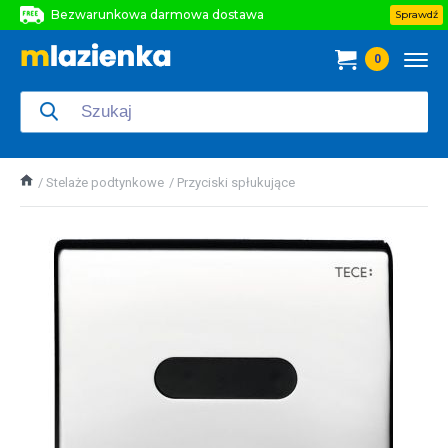
Bezwarunkowa darmowa dostawa
Sprawdź
Bezwarunkowa darmowa dostawa
0
Bezwarunkowa darmowa dostawa
Stelaże podtynkowe
Przyciski spłukujące