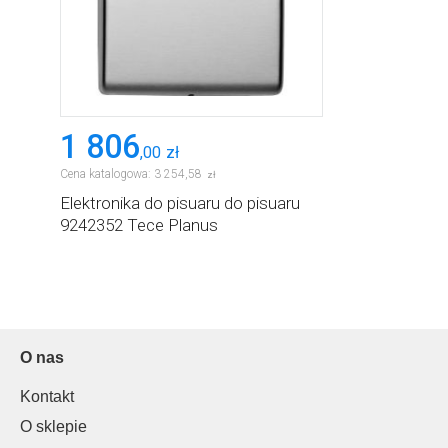
1 806
,
00
zł
Cena katalogowa:
3 254
,
58
zł
Elektronika do pisuaru do pisuaru
9242352 Tece Planus
O nas
Kontakt
O sklepie