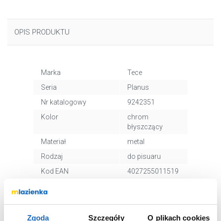
OPIS PRODUKTU
Marka
Tece
Seria
Planus
Nr katalogowy
9242351
Kolor
chrom
błyszczący
Materiał
metal
Rodzaj
do pisuaru
Kod EAN
4027255011519
Wymiary z
15 x 5 x 14 cm
opakowaniem
Waga z opakowaniem
0,36 kg
Zgoda
Szczegóły
O plikach cookies