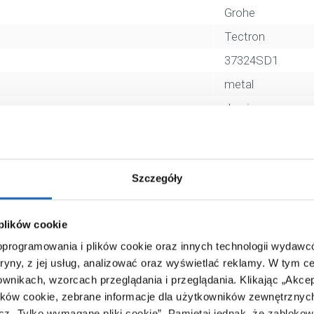
Grohe
Tectron
37324SD1
metal
do pisuaru
stal
SuperSteel
Szczegóły
4005176929533
18 x 6 x 25 cm
 plików cookie
0,75 kg
 oprogramowania i plików cookie oraz innych technologii wydaw
Zobacz
tryny, z jej usług, analizować oraz wyświetlać reklamy.
W tym ce
ownikach, wzorcach przeglądania i przeglądania.
Klikając „Akce
ików cookie, zebrane informacje dla użytkowników zewnętrznych
ącz „Tylko wymagane pliki cookie”.
Pamiętaj jednak, że zablokowa