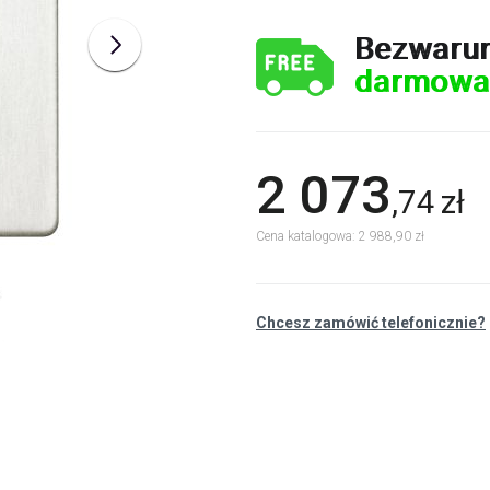
Bezwaru
darmowa
2 073
,
74
zł
Cena katalogowa: 2 988,90 zł
Chcesz zamówić telefonicznie?