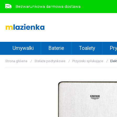
Bezwarunkowa darmowa dostawa
Bezwarunkowa darmowa dostawa
Umywalki
Baterie
Toalety
Pry
Strona główna
Stelaże podtynkowe
Przyciski spłukujące
Elek