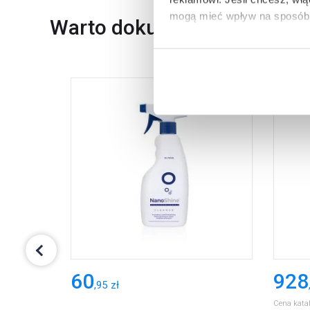
mogą mieć wpływ na sposób 
Warto dokupić
Aby uzyskać więcej informacj
więcej informacji na temat pl
60
928
,
95
zł
Cena kata