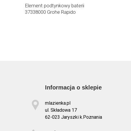
Element podtynkowy baterii
Element 
37338000 Grohe Rapido
38787000
Informacja o sklepie
mlazienka.pl
ul. Składowa 17
62-023 Jaryszki k.Poznania