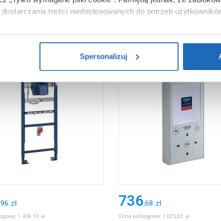
dostarczania treści niedostosowanych do potrzeb użytkownikó
i na temat plików plików cookie, kliknij „Ustawienia plików cook
ików cookie i tego, dlaczego ich przepisy, przejdź do zakładu „I
Spersonalizuj
736
,
96
zł
,
68
zł
logowa:
1 439
,
10
Cena katalogowa:
1 025
,
82
zł
zł