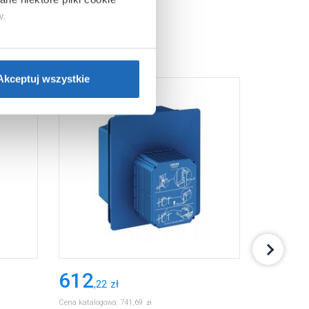
w.
ie”.
Jeśli chcesz uzyskać
nformacje o plikach cookie”.
Akceptuj wszystkie
612
512
,
22
zł
,
23
Cena katalogowa:
741
,
69
Cena katalog
zł