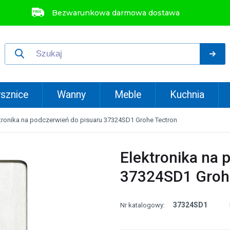
Bezwarunkowa darmowa dostawa
sznice
Wanny
Meble
Kuchnia
tronika na podczerwień do pisuaru 37324SD1 Grohe Tectron
Elektronika na 
37324SD1 Groh
37324SD1
Nr katalogowy: