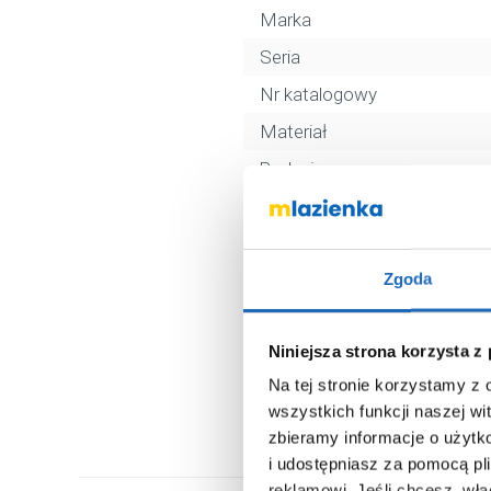
Marka
Seria
Nr katalogowy
Materiał
Rodzaj
Kolor
Szczegóły koloru Grohe
Zgoda
Kod EAN
Wymiary z opakowaniem
Niniejsza strona korzysta z
Waga z opakowaniem
Na tej stronie korzystamy z
Dane producenta
wszystkich funkcji naszej wi
zbieramy informacje o użytk
i udostępniasz za pomocą pl
reklamowi.
Jeśli chcesz, wł