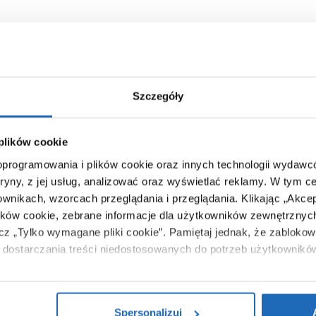
Szczegóły
 plików cookie
 oprogramowania i plików cookie oraz innych technologii wydaw
tryny, z jej usług, analizować oraz wyświetlać reklamy.
W tym ce
ownikach, wzorcach przeglądania i przeglądania.
Klikając „Akce
ików cookie, zebrane informacje dla użytkowników zewnętrznych
ącz „Tylko wymagane pliki cookie”.
Pamiętaj jednak, że zablokowa
dostarczania treści niedostosowanych do potrzeb użytkownikó
i na temat plików plików cookie, kliknij „Ustawienia plików cook
ików cookie i tego, dlaczego ich przepisy, przejdź do zakładu „I
Spersonalizuj