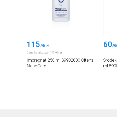
115
60
,
95
zł
,
95
Cena katalogowa:
179
,
90
zł
Impregnat 250 ml 89902000 Oltens
Środek
NanoCare
ml 899