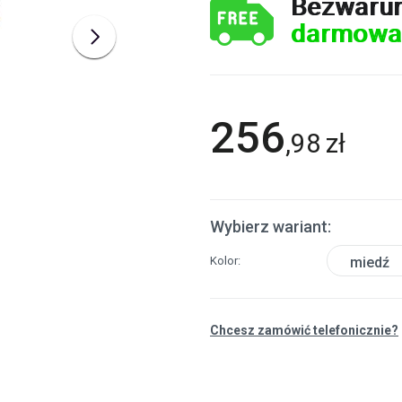
Bezwaru
darmowa
256
,
98
zł
Wybierz wariant:
Kolor
miedź
Chcesz zamówić telefonicznie?