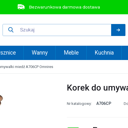
Bezwarunkowa darmowa dostawa
sznice
Wanny
Meble
Kuchnia
umywalki miedź A706CP Omnires
Korek do umywa
A706CP
Nr katalogowy:
Do