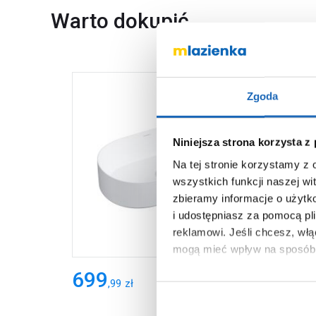
Warto dokupić
Zgoda
Niniejsza strona korzysta z
Na tej stronie korzystamy z
wszystkich funkcji naszej wi
zbieramy informacje o użytk
i udostępniasz za pomocą pl
reklamowi.
Jeśli chcesz, wł
mogą mieć wpływ na sposób 
699
Aby uzyskać więcej informacj
,
99
zł
więcej informacji na temat pl