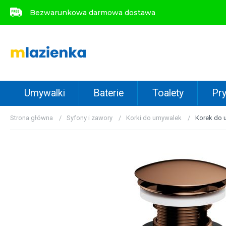
Bezwarunkowa darmowa dostawa
Bezwarunkowa darmowa dostawa
Umywalki
Baterie
Toalety
Pry
Strona główna
Syfony i zawory
Korki do umywalek
Korek do 