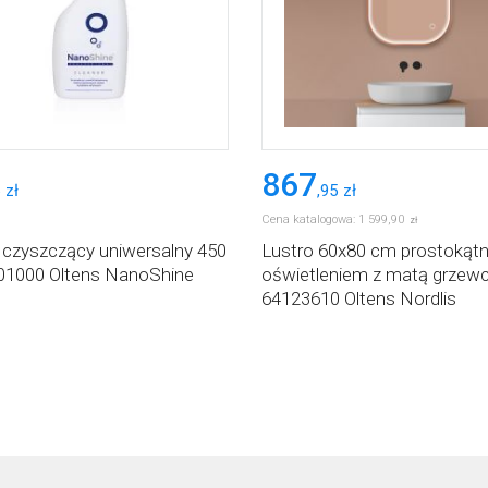
867
zł
,
95
zł
Cena katalogowa:
1 599
,
90
zł
 czyszczący uniwersalny 450
Lustro 60x80 cm prostokątn
01000 Oltens NanoShine
oświetleniem z matą grzew
64123610 Oltens Nordlis