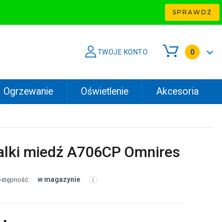
SPRAWDŹ
TWOJE KONTO
0
Ogrzewanie
Oświetlenie
Akcesoria
lki miedź A706CP Omnires
w magazynie
stępność: