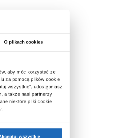
O plikach cookies
ców, aby móc korzystać ze
lu za pomocą plików cookie
ptuj wszystkie”, udostępniasz
, a także nasi partnerzy
ne niektóre pliki cookie
w.
ie”.
Jeśli chcesz uzyskać
nformacje o plikach cookie”.
Akceptuj wszystkie