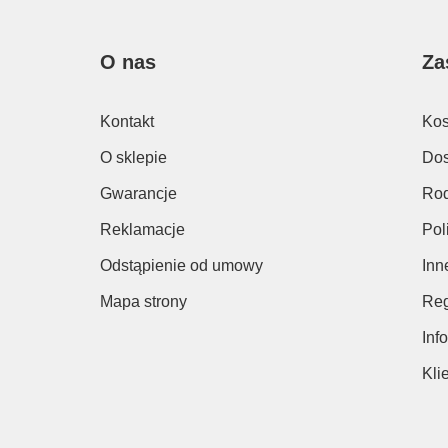
O nas
Za
Kontakt
Kos
O sklepie
Dos
Gwarancje
Rod
Reklamacje
Pol
Odstąpienie od umowy
Inn
Mapa strony
Reg
Inf
Kli