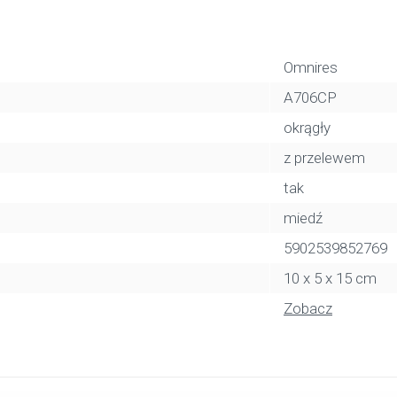
Omnires
A706CP
okrągły
z przelewem
tak
miedź
5902539852769
10 x 5 x 15 cm
Zobacz