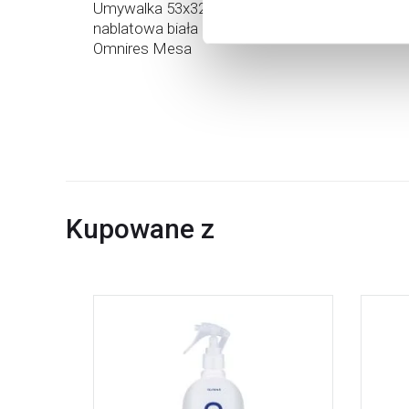
Umywalka 53x32 cm owalna
nablatowa biała MESA530BM
Omnires Mesa
Kupowane z