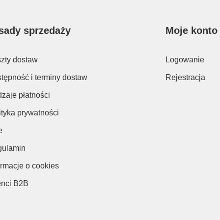
sady sprzedaży
Moje konto
zty dostaw
Logowanie
tępność i terminy dostaw
Rejestracja
zaje płatności
ityka prywatności
e
ulamin
ormacje o cookies
enci B2B