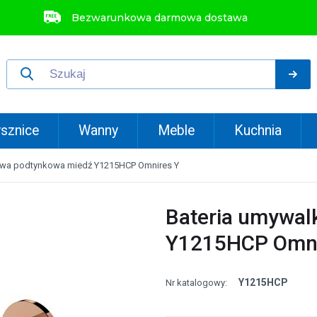
Bezwarunkowa darmowa dostawa
sznice
Wanny
Meble
Kuchnia
owa podtynkowa miedź Y1215HCP Omnires Y
Bateria umywa
Y1215HCP Omni
Y1215HCP
Nr katalogowy: