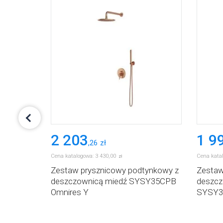
2 203
1 9
,
26
zł
Cena katalogowa:
3 430
,
00
Cena kata
zł
ia
Zestaw prysznicowy podtynkowy z
Zestaw
deszczownicą miedź SYSY35CPB
deszcz
Omnires Y
SYSY3