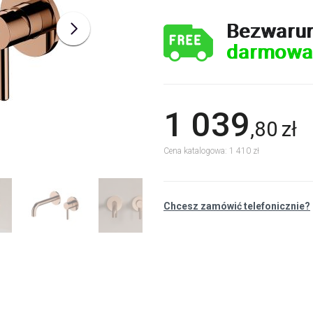
Bezwaru
darmowa
1 039
,
80
zł
Cena katalogowa: 1 410 zł
Chcesz zamówić telefonicznie?