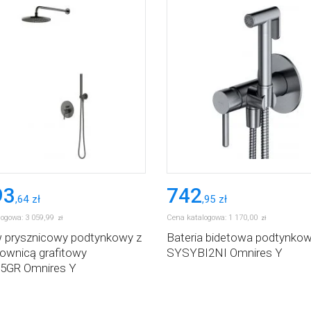
93
742
,
64
zł
,
95
zł
logowa:
3 059
,
99
Cena katalogowa:
1 170
,
00
zł
zł
 prysznicowy podtynkowy z
Bateria bidetowa podtynko
ownicą grafitowy
SYSYBI2NI Omnires Y
5GR Omnires Y