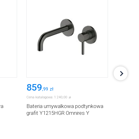
859
2 07
,
99
zł
Cena katalogowa:
1 240
,
00
Cena katalog
zł
wa
Bateria umywalkowa podtynkowa
Omnires
grafit Y1215HGR Omnires Y
prysznico
deszczow