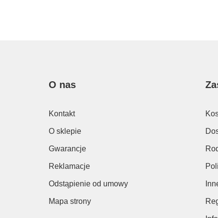
O nas
Za
Kontakt
Kos
O sklepie
Dos
Gwarancje
Rod
Reklamacje
Pol
Odstąpienie od umowy
Inn
Mapa strony
Reg