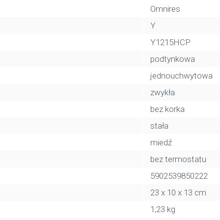
Omnires
Y
Y1215HCP
podtynkowa
jednouchwytowa
zwykła
bez korka
stała
miedź
bez termostatu
5902539850222
23 x 10 x 13 cm
1,23 kg