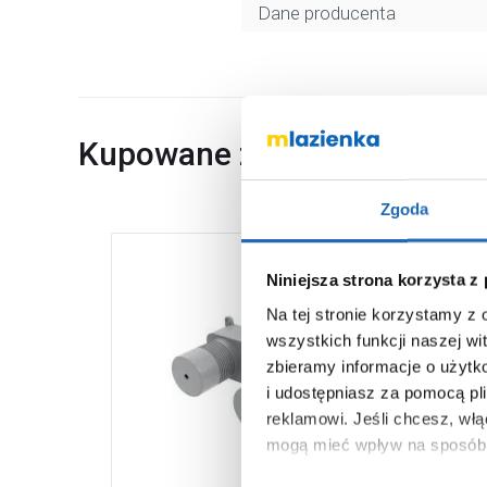
Dane producenta
Kupowane z
Zgoda
Niniejsza strona korzysta z
Na tej stronie korzystamy z
wszystkich funkcji naszej wi
zbieramy informacje o użytk
i udostępniasz za pomocą pl
reklamowi.
Jeśli chcesz, wł
mogą mieć wpływ na sposób 