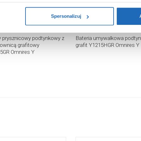
i na temat plików plików cookie, kliknij „Ustawienia plików cook
ików cookie i tego, dlaczego ich przepisy, przejdź do zakładu „I
Spersonalizuj
93
859
,
64
zł
,
99
zł
logowa:
3 059
,
99
Cena katalogowa:
1 240
,
00
zł
zł
 prysznicowy podtynkowy z
Bateria umywalkowa podty
ownicą grafitowy
grafit Y1215HGR Omnires Y
5GR Omnires Y