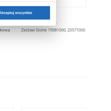
ie”.
Jeśli chcesz uzyskać
nformacje o plikach cookie”.
Akceptuj wszystkie
1 244
,
84
zł
Cena katalogowa:
2 389
,
89
zł
nkowa
Zestaw Grohe 19381000, 23571000