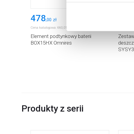
Aby uzyskać więcej informacj
więcej informacji na temat pl
478
1 9
,
00
zł
Cena katalogowa:
660
,
01
Cena kata
zł
Element podtynkowy baterii
Zestaw
BOX15HX Omnires
deszcz
SYSY3
Produkty z serii