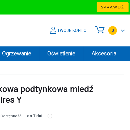
SPRAWDŹ
TWOJE KONTO
0
Ogrzewanie
Oświetlenie
Akcesoria
lkowa podtynkowa miedź
res Y
do 7 dni
Dostępność: