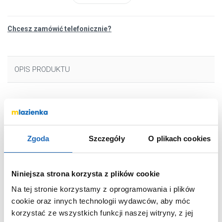
Chcesz zamówić telefonicznie?
OPIS PRODUKTU
Marka
Kuchinox
Seria
Dima
Zgoda
Szczegóły
O plikach cookies
Nr katalogowy
BQD768D
Montaż
stojąca
Typ
jednouchwytowa
Niniejsza strona korzysta z plików cookie
Kolor
czarny
Na tej stronie korzystamy z oprogramowania i plików
Wyciągana wylewka
nie
cookie oraz innych technologii wydawców, aby móc
korzystać ze wszystkich funkcji naszej witryny, z jej
Podokienna
nie