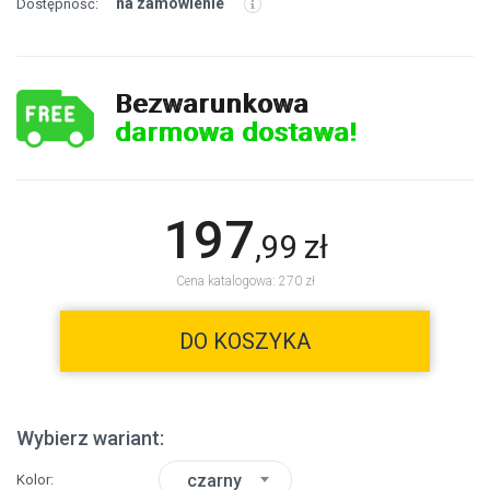
na zamówienie
Dostępność:
Bezwarunkowa
darmowa dostawa!
197
,
99
zł
Cena katalogowa: 270 zł
DO KOSZYKA
Wybierz wariant:
czarny
Kolor