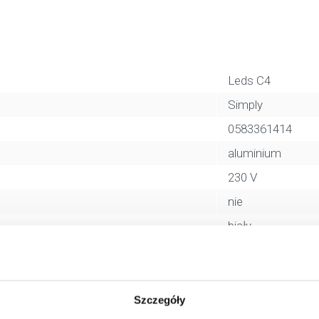
Leds C4
Simply
0583361414
aluminium
230 V
nie
biały
IP20
GU10
12.2 cm
Szczegóły