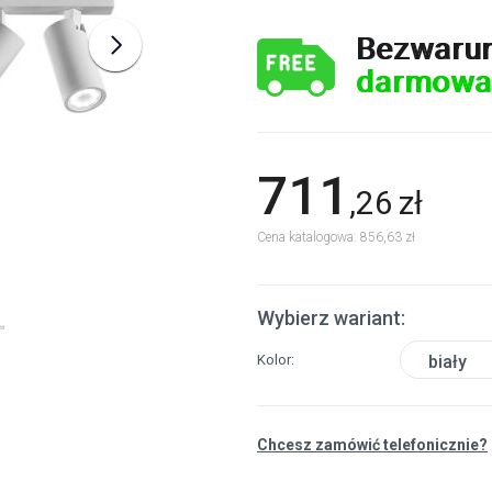
Bezwaru
darmowa
711
,
26
zł
Cena katalogowa: 856,63 zł
Wybierz wariant:
Kolor
biały
Chcesz zamówić telefonicznie?