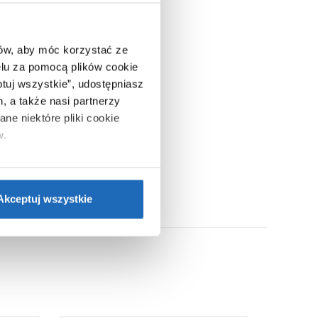
ców, aby móc korzystać ze
lu za pomocą plików cookie
ptuj wszystkie”, udostępniasz
, a także nasi partnerzy
ne niektóre pliki cookie
w.
ie”.
Jeśli chcesz uzyskać
nformacje o plikach cookie”.
Akceptuj wszystkie