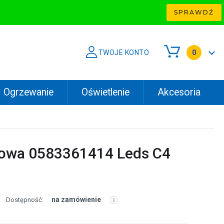
SPRAWDŹ
TWOJE KONTO
0
Ogrzewanie
Oświetlenie
Akcesoria
towa 0583361414 Leds C4
na zamówienie
Dostępność: