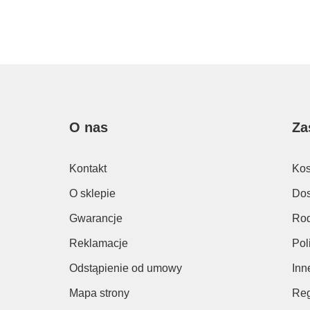
O nas
Za
Kontakt
Kos
O sklepie
Dos
Gwarancje
Rod
Reklamacje
Pol
Odstąpienie od umowy
Inn
Mapa strony
Reg