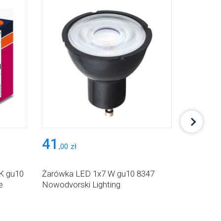
41
28
,
00
zł
,
68
zł
K gu10
Żarówka LED 1x7 W gu10 8347
Żarówka 
e
Nowodvorski Lighting
EKZA427 