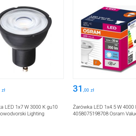
31
zł
,
00
zł
a LED 1x7 W 3000 K gu10
Żarówka LED 1x4.5 W 4000 
owodvorski Lighting
4058075198708 Osram Valu