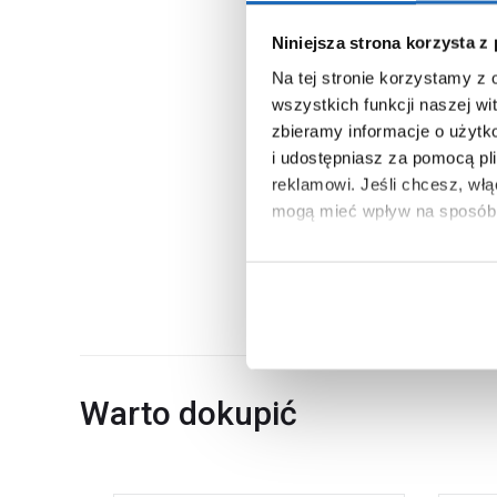
Szerokość
Moc żarówki
Niniejsza strona korzysta z
Na tej stronie korzystamy z
Ilość punktów światła
wszystkich funkcji naszej wi
Montaż
zbieramy informacje o użytk
Kod EAN
i udostępniasz za pomocą pl
reklamowi.
Jeśli chcesz, wł
Wymiary z opakowaniem
mogą mieć wpływ na sposób 
Waga z opakowaniem
Aby uzyskać więcej informacj
Dane producenta
więcej informacji na temat pl
Warto dokupić