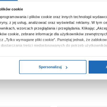
55 cm
8 W
 plików cookie
 oprogramowania i plików cookie oraz innych technologii wydaw
3
tryny, z jej usług, analizować oraz wyświetlać reklamy.
W tym ce
natynkowy
ownikach, wzorcach przeglądania i przeglądania.
Klikając „Akce
8435575395855
ików cookie, zebrane informacje dla użytkowników zewnętrznych
ącz „Tylko wymagane pliki cookie”.
Pamiętaj jednak, że zablokowa
57 x 10 x 21 cm
dostarczania treści niedostosowanych do potrzeb użytkownikó
2,28 kg
i na temat plików plików cookie, kliknij „Ustawienia plików cook
Zobacz
ików cookie i tego, dlaczego ich przepisy, przejdź do zakładu „I
Spersonalizuj