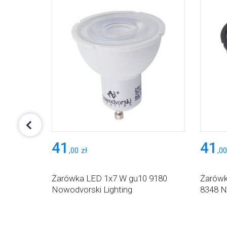
41
41
,
00
zł
,
00
0 K gu10
Żarówka LED 1x7 W gu10 9180
Żarówk
Nowodvorski Lighting
8348 N