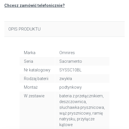
Chcesz zamówić telefonicznie?
OPIS PRODUKTU
Marka
Omnires
Seria
Sacramento
Nr katalogowy
SYSSC10BL
Rodzaj baterii
zwykła
Montaż
podtynkowy
W zestawie
bateria z przełącznikiem,
deszczownica,
słuchawka prysznicowa,
wąż prysznicowy, ramię
natrysku, przyłącze
kątowe