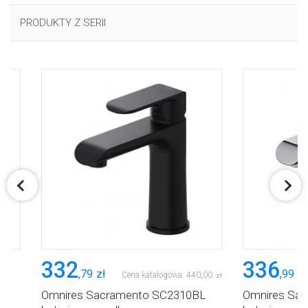
PRODUKTY Z SERII
332
336
,
79
zł
,
99
zł
Cena katalogowa:
440
,
00
zł
L
Omnires Sacramento SC2310BL
Omnires Sa