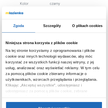
Kolor
czarny
Z
z deszczownicą
deszczownicą
Kod EAN
5902539841664
Zgoda
Szczegóły
O plikach cookies
Wymiary z
48 x 23 x 31 cm
opakowaniem
Waga z
5,50 kg
Niniejsza strona korzysta z plików cookie
opakowaniem
Na tej stronie korzystamy z oprogramowania i plików
Dane
Zobacz
cookie oraz innych technologii wydawców, aby móc
producenta
korzystać ze wszystkich funkcji naszej witryny, z jej
usług, analizować oraz wyświetlać reklamy.
W tym celu
za pomocą plików cookie zbieramy informacje o
użytkownikach, wzorcach przeglądania i przeglądania.
Klikając „Akceptuj wszystkie”, udostępniasz i
KUPOWANE Z
udostępniasz za pomocą plików cookie, zebrane
informacje dla użytkowników zewnętrznych, a także nasi
partnerzy reklamowi.
Jeśli chcesz, włącz „Tylko