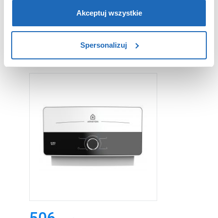
partnerzy reklamowi.
Jeśli chcesz, włącz „Tylko
wymagane pliki cookie”.
Pamiętaj jednak, że
Akceptuj wszystkie
zablokowane niektóre pliki cookie mogą mieć wpływ na
sposób dostarczania treści niedostosowanych do potrzeb
PRODUKTY Z SERII
Spersonalizuj
użytkowników.
Aby uzyskać więcej informacji na temat plików plików
cookie, kliknij „Ustawienia plików cookie”.
Jeśli chcesz
uzyskać więcej informacji na temat plików cookie i tego,
dlaczego ich przepisy, przejdź do zakładu „Informacje o
plikach cookie”.