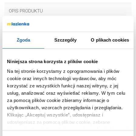
OPIS PRODUKTU
Marka
Ariston
Zgoda
Szczegóły
O plikach cookies
Seria
Aures
Nr katalogowy
3520040
Niniejsza strona korzysta z plików cookie
Rodzaj
elektryczny
Na tej stronie korzystamy z oprogramowania i plików
Typ (elektryczny)
trójfazowy
cookie oraz innych technologii wydawców, aby móc
Moc (kW)
18
korzystać ze wszystkich funkcji naszej witryny, z jej
Kod EAN
5414849833470
usług, analizować oraz wyświetlać reklamy.
W tym celu
Wymiary z
19 x 42 x 43 cm
za pomocą plików cookie zbieramy informacje o
opakowaniem
użytkownikach, wzorcach przeglądania i przeglądania.
Klikając „Akceptuj wszystkie”, udostępniasz i
Waga z opakowaniem
5,00 kg
udostępniasz za pomocą plików cookie, zebrane
Dane producenta
Zobacz
informacje dla użytkowników zewnętrznych, a także nasi