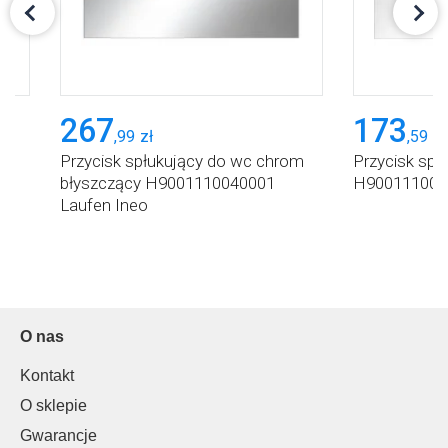
267
173
,
99
zł
,
59
zł
Przycisk spłukujący do wc chrom
Przycisk spł
błyszczący H9001110040001
H9001110000
Laufen Ineo
O nas
Kontakt
O sklepie
Gwarancje