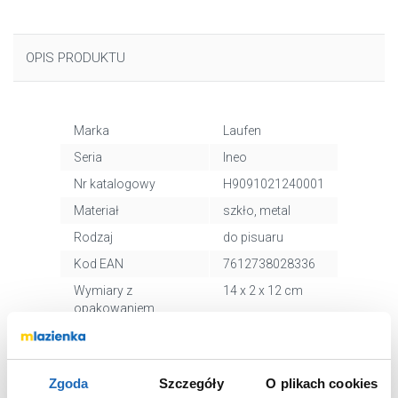
OPIS PRODUKTU
Marka
Laufen
Seria
Ineo
Nr katalogowy
H9091021240001
Materiał
szkło, metal
Rodzaj
do pisuaru
Kod EAN
7612738028336
Wymiary z
14 x 2 x 12 cm
opakowaniem
Waga z
0,41 kg
opakowaniem
Dane producenta
Zobacz
Zgoda
Szczegóły
O plikach cookies