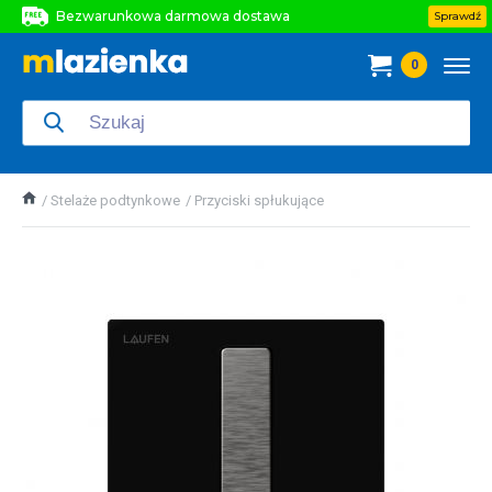
Bezwarunkowa darmowa dostawa
Sprawdź
Bezwarunkowa darmowa dostawa
0
Bezwarunkowa darmowa dostawa
Stelaże podtynkowe
Przyciski spłukujące