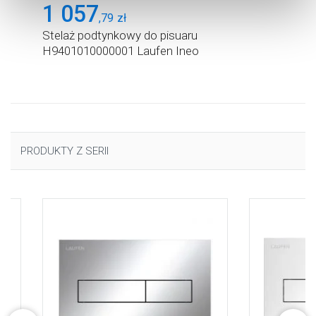
1 057
cookie, kliknij „Ustawienia plików cookie”.
Jeśli chcesz
,
79
zł
uzyskać więcej informacji na temat plików cookie i tego,
Stelaż podtynkowy do pisuaru
dlaczego ich przepisy, przejdź do zakładu „Informacje o
H9401010000001 Laufen Ineo
plikach cookie”.
PRODUKTY Z SERII