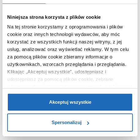
Niniejsza strona korzysta z plików cookie
Na tej stronie korzystamy z oprogramowania i plików
WARTO DOKUPIĆ
cookie oraz innych technologii wydawców, aby móc
korzystać ze wszystkich funkcji naszej witryny, z jej
usług, analizować oraz wyświetlać reklamy.
W tym celu
za pomocą plików cookie zbieramy informacje o
użytkownikach, wzorcach przeglądania i przeglądania.
Klikając „Akceptuj wszystkie”, udostępniasz i
udostępniasz za pomocą plików cookie, zebrane
informacje dla użytkowników zewnętrznych, a także nasi
partnerzy reklamowi.
Jeśli chcesz, włącz „Tylko
wymagane pliki cookie”.
Pamiętaj jednak, że
Akceptuj wszystkie
zablokowane niektóre pliki cookie mogą mieć wpływ na
sposób dostarczania treści niedostosowanych do potrzeb
Spersonalizuj
użytkowników.
Aby uzyskać więcej informacji na temat plików plików