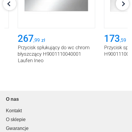
267
173
,
99
zł
,
59
zł
Przycisk spłukujący do wc chrom
Przycisk spł
błyszczący H9001110040001
H9001110000
Laufen Ineo
O nas
Kontakt
O sklepie
Gwarancje