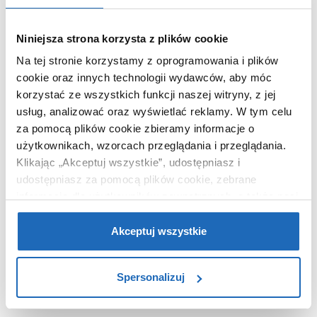
Niniejsza strona korzysta z plików cookie
Na tej stronie korzystamy z oprogramowania i plików
WARTO DOKUPIĆ
cookie oraz innych technologii wydawców, aby móc
korzystać ze wszystkich funkcji naszej witryny, z jej
usług, analizować oraz wyświetlać reklamy.
W tym celu
za pomocą plików cookie zbieramy informacje o
użytkownikach, wzorcach przeglądania i przeglądania.
Klikając „Akceptuj wszystkie”, udostępniasz i
udostępniasz za pomocą plików cookie, zebrane
informacje dla użytkowników zewnętrznych, a także nasi
partnerzy reklamowi.
Jeśli chcesz, włącz „Tylko
wymagane pliki cookie”.
Pamiętaj jednak, że
Akceptuj wszystkie
zablokowane niektóre pliki cookie mogą mieć wpływ na
sposób dostarczania treści niedostosowanych do potrzeb
Spersonalizuj
użytkowników.
Aby uzyskać więcej informacji na temat plików plików