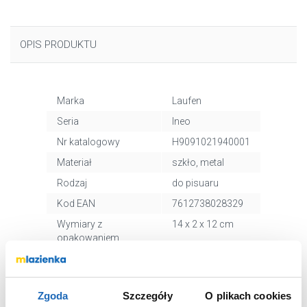
OPIS PRODUKTU
Marka
Laufen
Seria
Ineo
Nr katalogowy
H9091021940001
Materiał
szkło, metal
Rodzaj
do pisuaru
Kod EAN
7612738028329
Wymiary z
14 x 2 x 12 cm
opakowaniem
Waga z
0,41 kg
opakowaniem
Dane producenta
Zobacz
Zgoda
Szczegóły
O plikach cookies