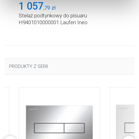
1 057
cookie, kliknij „Ustawienia plików cookie”.
Jeśli chcesz
,
79
zł
uzyskać więcej informacji na temat plików cookie i tego,
Stelaż podtynkowy do pisuaru
dlaczego ich przepisy, przejdź do zakładu „Informacje o
H9401010000001 Laufen Ineo
plikach cookie”.
PRODUKTY Z SERII