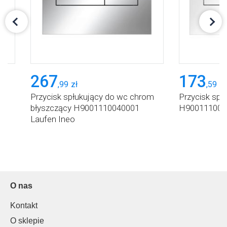
267
173
,
99
zł
,
59
zł
Przycisk spłukujący do wc chrom
Przycisk spł
błyszczący H9001110040001
H9001110000
Laufen Ineo
O nas
Kontakt
O sklepie