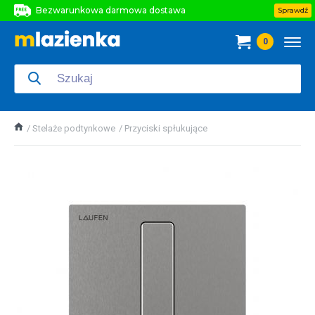
Bezwarunkowa darmowa dostawa
Sprawdź
Bezwarunkowa darmowa dostawa
0
Bezwarunkowa darmowa dostawa
Stelaże podtynkowe
Przyciski spłukujące