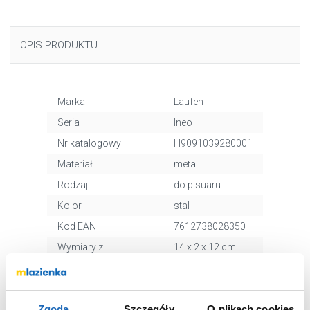
OPIS PRODUKTU
Marka
Laufen
Seria
Ineo
Nr katalogowy
H9091039280001
Materiał
metal
Rodzaj
do pisuaru
Kolor
stal
Kod EAN
7612738028350
Wymiary z
14 x 2 x 12 cm
opakowaniem
Waga z
0,41 kg
opakowaniem
Zgoda
Szczegóły
O plikach cookies