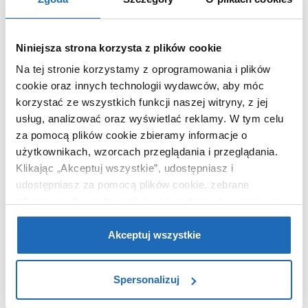
Dane producenta
Zobacz
Niniejsza strona korzysta z plików cookie
Na tej stronie korzystamy z oprogramowania i plików
cookie oraz innych technologii wydawców, aby móc
WARTO DOKUPIĆ
korzystać ze wszystkich funkcji naszej witryny, z jej
usług, analizować oraz wyświetlać reklamy.
W tym celu
za pomocą plików cookie zbieramy informacje o
użytkownikach, wzorcach przeglądania i przeglądania.
Klikając „Akceptuj wszystkie”, udostępniasz i
udostępniasz za pomocą plików cookie, zebrane
informacje dla użytkowników zewnętrznych, a także nasi
partnerzy reklamowi.
Jeśli chcesz, włącz „Tylko
wymagane pliki cookie”.
Pamiętaj jednak, że
Akceptuj wszystkie
zablokowane niektóre pliki cookie mogą mieć wpływ na
sposób dostarczania treści niedostosowanych do potrzeb
Spersonalizuj
użytkowników.