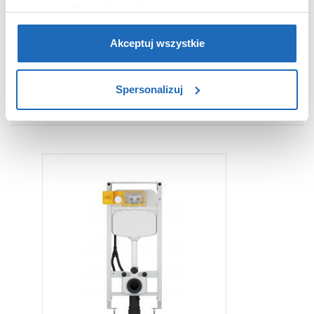
informacje dla użytkowników zewnętrznych, a także nasi
Dane producenta
Zobacz
partnerzy reklamowi.
Jeśli chcesz, włącz „Tylko
wymagane pliki cookie”.
Pamiętaj jednak, że
Akceptuj wszystkie
zablokowane niektóre pliki cookie mogą mieć wpływ na
sposób dostarczania treści niedostosowanych do potrzeb
Spersonalizuj
użytkowników.
WARTO DOKUPIĆ
Aby uzyskać więcej informacji na temat plików plików
cookie, kliknij „Ustawienia plików cookie”.
Jeśli chcesz
uzyskać więcej informacji na temat plików cookie i tego,
dlaczego ich przepisy, przejdź do zakładu „Informacje o
plikach cookie”.