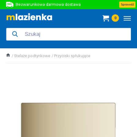
Bezwarunkowa darmowa dostawa
Sprawdź
Bezwarunkowa darmowa dostawa
0
Bezwarunkowa darmowa dostawa
Stelaże podtynkowe
Przyciski spłukujące