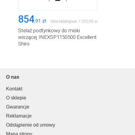
854
,
91
zł
Cena katalogowa:
1 250
,
00
zł
Stelaż podtynkowy do miski
wiszącej INEXSP1150500 Excellent
Shiro
O nas
Kontakt
O sklepie
Gwarancje
Reklamacje
Odstąpienie od umowy
Mapa strony