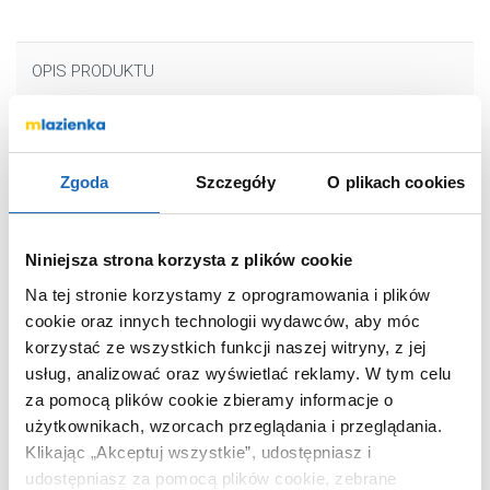
OPIS PRODUKTU
Marka
Excellent
Zgoda
Szczegóły
O plikach cookies
Seria
Aurro Fresh
Nr katalogowy
INEXAF230150GL
Niniejsza strona korzysta z plików cookie
Materiał
tworzywo
sztuczne
Na tej stronie korzystamy z oprogramowania i plików
Rodzaj
do WC
cookie oraz innych technologii wydawców, aby móc
korzystać ze wszystkich funkcji naszej witryny, z jej
Kolor
złoty
usług, analizować oraz wyświetlać reklamy.
W tym celu
Kod EAN
5903357225070
za pomocą plików cookie zbieramy informacje o
Wymiary z
27 x 19 x 5 cm
użytkownikach, wzorcach przeglądania i przeglądania.
opakowaniem
Klikając „Akceptuj wszystkie”, udostępniasz i
Waga z
0,88 kg
udostępniasz za pomocą plików cookie, zebrane
opakowaniem