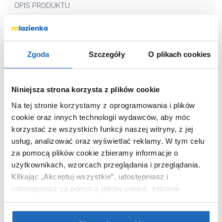
OPIS PRODUKTU
Marka
Tece
Zgoda
Szczegóły
O plikach cookies
Seria
Profil
Nr katalogowy
9150000
Niniejsza strona korzysta z plików cookie
Rodzaj
do baterii
Na tej stronie korzystamy z oprogramowania i plików
Zabudowa
ciężka (do
zamurowania)
cookie oraz innych technologii wydawców, aby móc
korzystać ze wszystkich funkcji naszej witryny, z jej
Kod EAN
4027255005464
usług, analizować oraz wyświetlać reklamy.
W tym celu
Wymiary z
21 x 7 x 51 cm
za pomocą plików cookie zbieramy informacje o
opakowaniem
użytkownikach, wzorcach przeglądania i przeglądania.
Waga z
1,83 kg
Klikając „Akceptuj wszystkie”, udostępniasz i
opakowaniem
udostępniasz za pomocą plików cookie, zebrane
informacje dla użytkowników zewnętrznych, a także nasi
partnerzy reklamowi.
Jeśli chcesz, włącz „Tylko