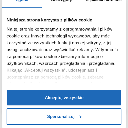
Dane producenta
Zobacz
Niniejsza strona korzysta z plików cookie
Na tej stronie korzystamy z oprogramowania i plików
cookie oraz innych technologii wydawców, aby móc
korzystać ze wszystkich funkcji naszej witryny, z jej
WARTO DOKUPIĆ
usług, analizować oraz wyświetlać reklamy.
W tym celu
za pomocą plików cookie zbieramy informacje o
użytkownikach, wzorcach przeglądania i przeglądania.
Klikając „Akceptuj wszystkie”, udostępniasz i
udostępniasz za pomocą plików cookie, zebrane
informacje dla użytkowników zewnętrznych, a także nasi
partnerzy reklamowi.
Jeśli chcesz, włącz „Tylko
wymagane pliki cookie”.
Pamiętaj jednak, że
Akceptuj wszystkie
zablokowane niektóre pliki cookie mogą mieć wpływ na
sposób dostarczania treści niedostosowanych do potrzeb
Spersonalizuj
użytkowników.