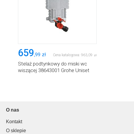
659
,
99
zł
Cena katalogowa:
963
,
09
zł
Stelaż podtynkowy do miski wc
wiszącej 38643001 Grohe Uniset
O nas
Kontakt
O sklepie