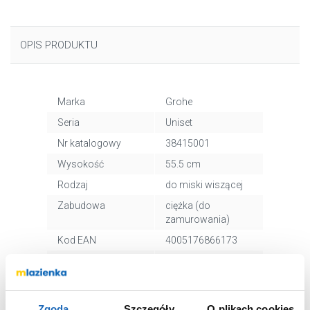
OPIS PRODUKTU
Marka
Grohe
Seria
Uniset
Nr katalogowy
38415001
Wysokość
55.5 cm
Rodzaj
do miski wiszącej
Zabudowa
ciężka (do
zamurowania)
Kod EAN
4005176866173
Wymiary z
56 x 19 x 74 cm
opakowaniem
Waga z
8,14 kg
Zgoda
Szczegóły
O plikach cookies
opakowaniem