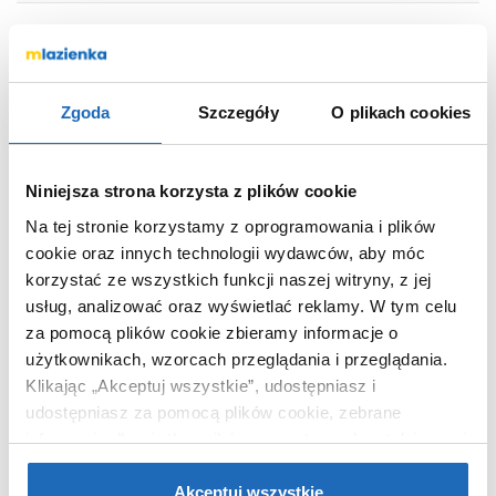
Marka
Tiger
Seria
Carv
Zgoda
Szczegóły
O plikach cookies
Nr katalogowy
800247
Rodzaj
wieszak
Niniejsza strona korzysta z plików cookie
Kolor
czarny
Na tej stronie korzystamy z oprogramowania i plików
Montaż
przykręcany
cookie oraz innych technologii wydawców, aby móc
Kod EAN
8720553004899
korzystać ze wszystkich funkcji naszej witryny, z jej
Wymiary z
8 x 52 x 6 cm
usług, analizować oraz wyświetlać reklamy.
W tym celu
opakowaniem
za pomocą plików cookie zbieramy informacje o
Waga z opakowaniem
0,56 kg
użytkownikach, wzorcach przeglądania i przeglądania.
Klikając „Akceptuj wszystkie”, udostępniasz i
Dane producenta
Zobacz
udostępniasz za pomocą plików cookie, zebrane
informacje dla użytkowników zewnętrznych, a także nasi
partnerzy reklamowi.
Jeśli chcesz, włącz „Tylko
wymagane pliki cookie”.
Pamiętaj jednak, że
Akceptuj wszystkie