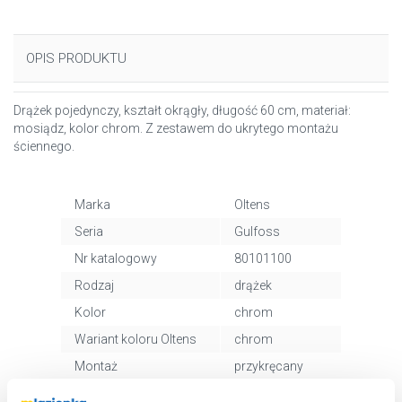
OPIS PRODUKTU
Drążek pojedynczy, kształt okrągły, długość 60 cm, materiał:
mosiądz, kolor chrom. Z zestawem do ukrytego montażu
ściennego.
Marka
Oltens
Seria
Gulfoss
Nr katalogowy
80101100
Rodzaj
drążek
Kolor
chrom
Wariant koloru Oltens
chrom
Montaż
przykręcany
Kod EAN
5903003001331