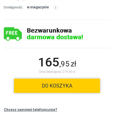
w magazynie
Dostępność:
Bezwarunkowa
darmowa dostawa!
165
,
95
zł
Cena katalogowa: 279,90 zł
DO KOSZYKA
Chcesz zamówić telefonicznie?