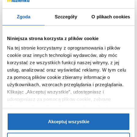
Wymiary z
6 x 67 x 8 cm
opakowaniem
Zgoda
Szczegóły
O plikach cookies
Waga z opakowaniem
0,57 kg
Dane producenta
Zobacz
Niniejsza strona korzysta z plików cookie
Na tej stronie korzystamy z oprogramowania i plików
cookie oraz innych technologii wydawców, aby móc
korzystać ze wszystkich funkcji naszej witryny, z jej
KUPOWANE Z
usług, analizować oraz wyświetlać reklamy.
W tym celu
za pomocą plików cookie zbieramy informacje o
użytkownikach, wzorcach przeglądania i przeglądania.
Klikając „Akceptuj wszystkie”, udostępniasz i
udostępniasz za pomocą plików cookie, zebrane
informacje dla użytkowników zewnętrznych, a także nasi
partnerzy reklamowi.
Jeśli chcesz, włącz „Tylko
wymagane pliki cookie”.
Pamiętaj jednak, że
Akceptuj wszystkie
zablokowane niektóre pliki cookie mogą mieć wpływ na
sposób dostarczania treści niedostosowanych do potrzeb