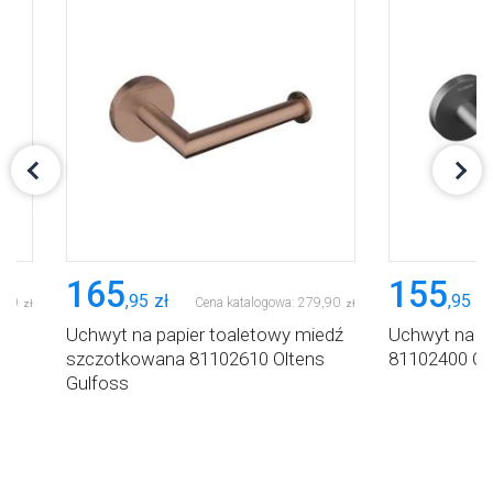
165
155
,
95
zł
,
95
zł
,
90
Cena katalogowa:
279
,
90
zł
zł
00
Uchwyt na papier toaletowy miedź
Uchwyt na pa
szczotkowana 81102610 Oltens
81102400 Ol
Gulfoss