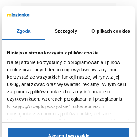
Czujnik zmierzchu
nie
Rozwiązania
nie
inteligentne
Zgoda
Szczegóły
O plikach cookies
Kod EAN
9007371427109
Wymiary z
21 x 21 x 21 cm
opakowaniem
Niniejsza strona korzysta z plików cookie
Waga z opakowaniem
0,56 kg
Na tej stronie korzystamy z oprogramowania i plików
Dane producenta
Zobacz
cookie oraz innych technologii wydawców, aby móc
korzystać ze wszystkich funkcji naszej witryny, z jej
usług, analizować oraz wyświetlać reklamy.
W tym celu
za pomocą plików cookie zbieramy informacje o
użytkownikach, wzorcach przeglądania i przeglądania.
KUPOWANE Z
Klikając „Akceptuj wszystkie”, udostępniasz i
udostępniasz za pomocą plików cookie, zebrane
informacje dla użytkowników zewnętrznych, a także nasi
partnerzy reklamowi.
Jeśli chcesz, włącz „Tylko
wymagane pliki cookie”.
Pamiętaj jednak, że
Akceptuj wszystkie