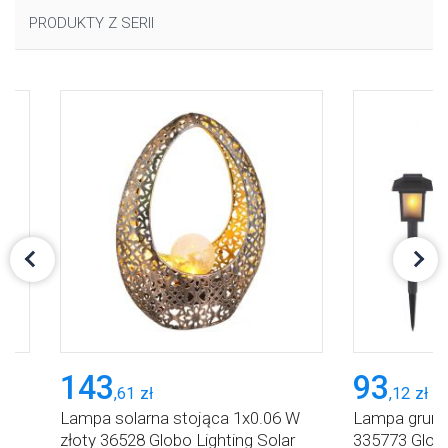
PRODUKTY Z SERII
143
93
,
61
zł
,
12
zł
Lampa solarna stojąca 1x0.06 W
Lampa grunt
złoty 36528 Globo Lighting Solar
335773 Globo