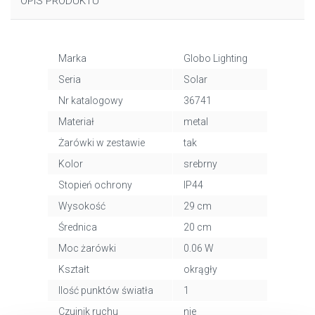
OPIS PRODUKTU
Marka
Globo Lighting
Seria
Solar
Nr katalogowy
36741
Materiał
metal
Żarówki w zestawie
tak
Kolor
srebrny
Stopień ochrony
IP44
Wysokość
29 cm
Średnica
20 cm
Moc żarówki
0.06 W
Kształt
okrągły
Ilość punktów światła
1
Czujnik ruchu
nie