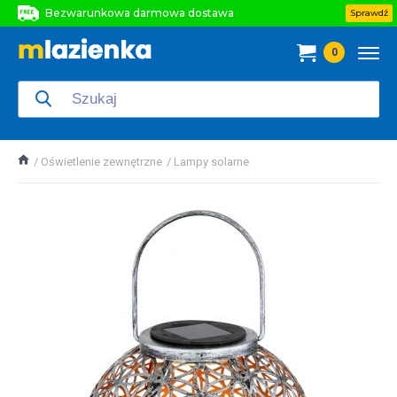
Bezwarunkowa darmowa dostawa
Sprawdź
Bezwarunkowa darmowa dostawa
0
Bezwarunkowa darmowa dostawa
Oświetlenie zewnętrzne
Lampy solarne